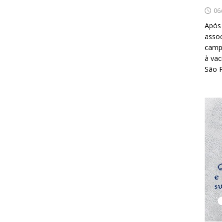
06
Após
asso
camp
à vac
São 