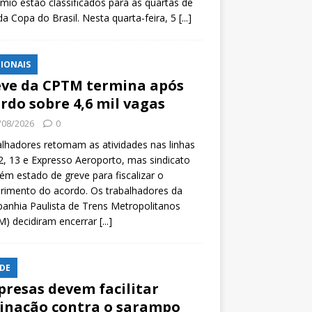
mio estão classificados para as quartas de
 da Copa do Brasil. Nesta quarta-feira, 5
[...]
IONAIS
ve da CPTM termina após
rdo sobre 4,6 mil vagas
/08/2026
0
lhadores retomam as atividades nas linhas
2, 13 e Expresso Aeroporto, mas sindicato
m estado de greve para fiscalizar o
rimento do acordo. Os trabalhadores da
nhia Paulista de Trens Metropolitanos
M) decidiram encerrar
[...]
DE
resas devem facilitar
inação contra o sarampo