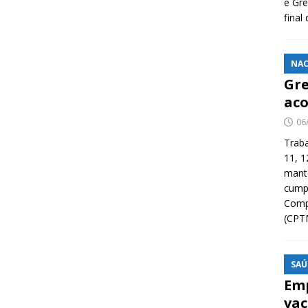
e Grê
final
NAC
Gre
aco
06
Traba
11, 1
manté
cump
Compa
(CPT
SAÚ
Emp
vac