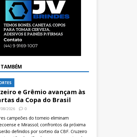
A TAMBÉM
ORTES
zeiro e Grêmio avançam às
rtas da Copa do Brasil
/08/2026
0
res campeões do torneio eliminam
coense e Mirassol; confrontos da próxima
serão definidos por sorteio da CBF. Cruzeiro