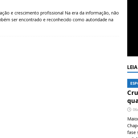
utação e crescimento profissional Na era da informação, não
também ser encontrado e reconhecido como autoridade na
LEI
ESP
Cru
qua
06
Maio
Chape
fase 