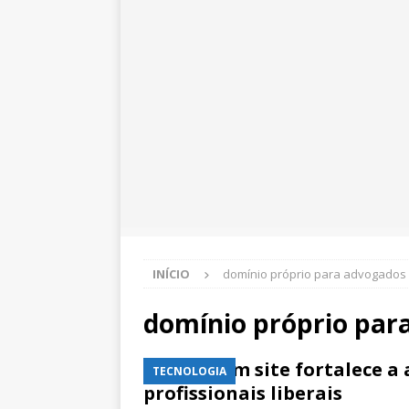
INÍCIO
domínio próprio para advogados
domínio próprio par
Como um site fortalece a
TECNOLOGIA
profissionais liberais