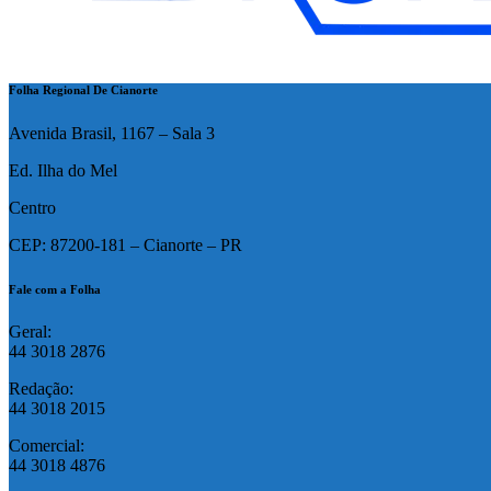
Folha Regional De Cianorte
Avenida Brasil, 1167 – Sala 3
Ed. Ilha do Mel
Centro
CEP: 87200-181 – Cianorte – PR
Fale com a Folha
Geral:
44 3018 2876
Redação:
44 3018 2015
Comercial:
44 3018 4876