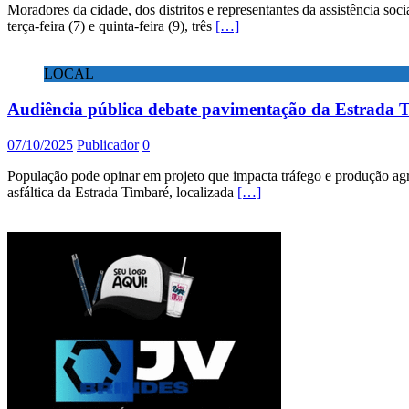
Moradores da cidade, dos distritos e representantes da assistência soc
terça-feira (7) e quinta-feira (9), três
[…]
LOCAL
Audiência pública debate pavimentação da Estrada T
07/10/2025
Publicador
0
População pode opinar em projeto que impacta tráfego e produção agríc
asfáltica da Estrada Timbaré, localizada
[…]