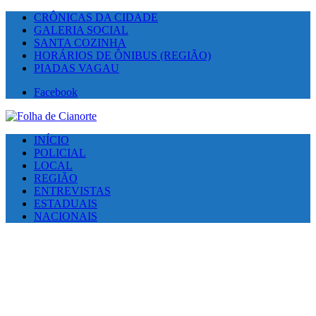
CRÔNICAS DA CIDADE
GALERIA SOCIAL
SANTA COZINHA
HORÁRIOS DE ÔNIBUS (REGIÃO)
PIADAS VAGAU
Facebook
INÍCIO
POLICIAL
LOCAL
REGIÃO
ENTREVISTAS
ESTADUAIS
NACIONAIS