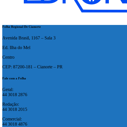
Folha Regional De Cianorte
Avenida Brasil, 1167 – Sala 3
Ed. Ilha do Mel
Centro
CEP: 87200-181 – Cianorte – PR
Fale com a Folha
Geral:
44 3018 2876
Redação:
44 3018 2015
Comercial:
44 3018 4876