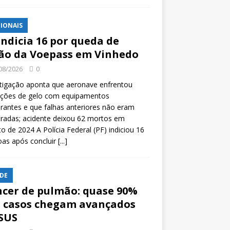
IONAIS
indicia 16 por queda de
ão da Voepass em Vinhedo
08/2026
0
tigação aponta que aeronave enfrentou
ições de gelo com equipamentos
rantes e que falhas anteriores não eram
tradas; acidente deixou 62 mortos em
o de 2024 A Polícia Federal (PF) indiciou 16
oas após concluir
[...]
DE
cer de pulmão: quase 90%
 casos chegam avançados
SUS