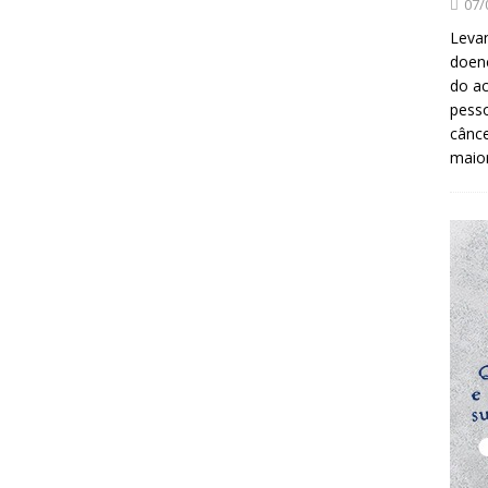
07/
Levan
doenç
do ac
pesso
cânc
maio