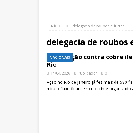
INÍCIO
delegacia de roubos e furtos
delegacia de roubos 
Operação contra cobre ile
NACIONAIS
Rio
14/04/2026
Publicador
0
Ação no Rio de Janeiro já fez mais de 580 f
mira o fluxo financeiro do crime organizado