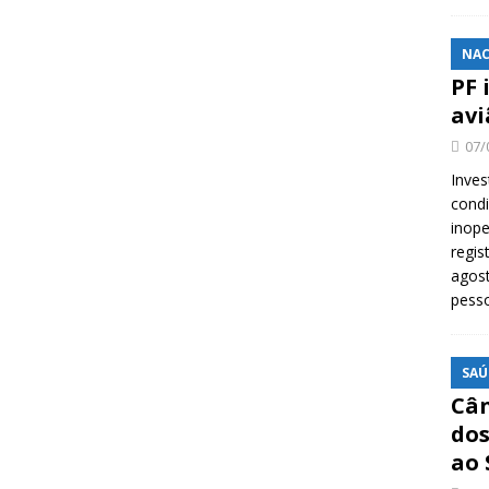
NAC
PF 
avi
07/
Inves
cond
inope
regis
agost
pess
SAÚ
Cân
dos
ao 