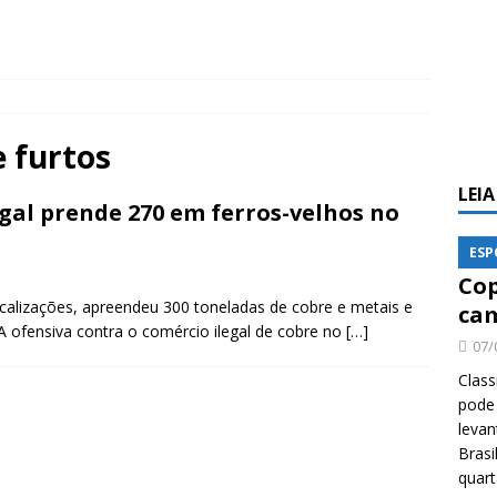
e furtos
LEI
gal prende 270 em ferros-velhos no
ESP
Cop
iscalizações, apreendeu 300 toneladas de cobre e metais e
cam
 A ofensiva contra o comércio ilegal de cobre no
[…]
07/
Class
pode 
levan
Brasi
quar