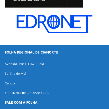
FOLHA REGIONAL DE CIANORTE
Avenida Brasil, 1167 – Sala 3
Ed. Ilha do Mel
Centro
CEP: 87200-181 – Cianorte – PR
FALE COM A FOLHA