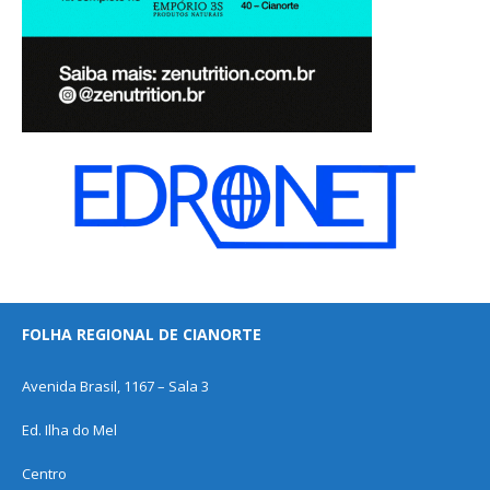
FOLHA REGIONAL DE CIANORTE
Avenida Brasil, 1167 – Sala 3
Ed. Ilha do Mel
Centro