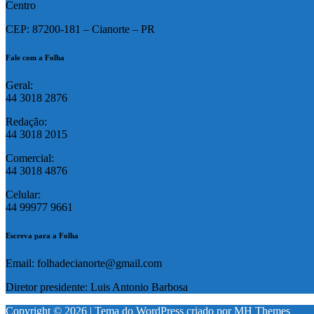
Centro
CEP: 87200-181 – Cianorte – PR
Fale com a Folha
Geral:
44 3018 2876
Redação:
44 3018 2015
Comercial:
44 3018 4876
Celular:
44 99977 9661
Escreva para a Folha
Email: folhadecianorte@gmail.com
Diretor presidente: Luis Antonio Barbosa
Copyright © 2026 | Tema do WordPress criado por
MH Themes