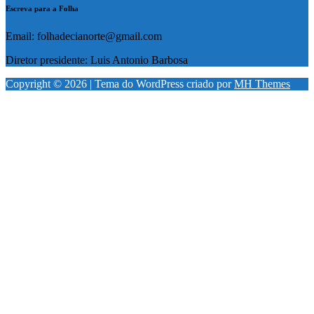
Escreva para a Folha
Email: folhadecianorte@gmail.com
Diretor presidente: Luis Antonio Barbosa
Copyright © 2026 | Tema do WordPress criado por
MH Themes