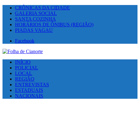
CRÔNICAS DA CIDADE
GALERIA SOCIAL
SANTA COZINHA
HORÁRIOS DE ÔNIBUS (REGIÃO)
PIADAS VAGAU
Facebook
INÍCIO
POLICIAL
LOCAL
REGIÃO
ENTREVISTAS
ESTADUAIS
NACIONAIS