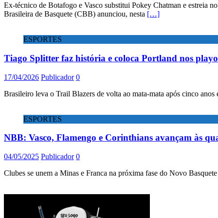
Ex-técnico de Botafogo e Vasco substitui Pokey Chatman e estreia 
Brasileira de Basquete (CBB) anunciou, nesta
[…]
ESPORTES
Tiago Splitter faz história e coloca Portland nos pla
17/04/2026
Publicador
0
Brasileiro leva o Trail Blazers de volta ao mata-mata após cinco anos 
ESPORTES
NBB: Vasco, Flamengo e Corinthians avançam às quar
04/05/2025
Publicador
0
Clubes se unem a Minas e Franca na próxima fase do Novo Basquete Br