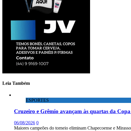
Leia Também
ESPORTES
Cruzeiro e Grêmio avançam às quartas da Copa 
06/08/2026
0
Maiores campeões do torneio eliminam Chapecoense e Mirassol; 