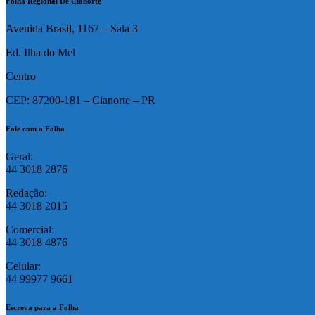
Folha Regional De Cianorte
Avenida Brasil, 1167 – Sala 3
Ed. Ilha do Mel
Centro
CEP: 87200-181 – Cianorte – PR
Fale com a Folha
Geral:
44 3018 2876
Redação:
44 3018 2015
Comercial:
44 3018 4876
Celular:
44 99977 9661
Escreva para a Folha