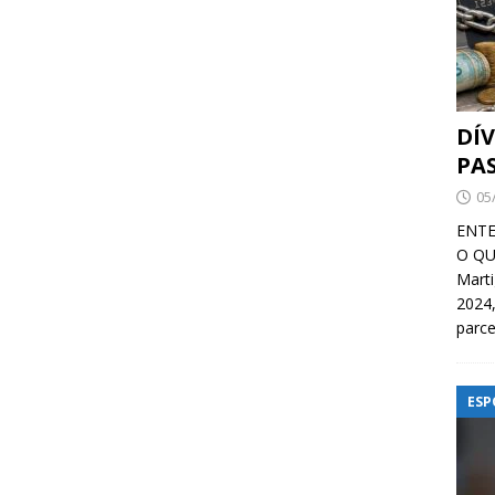
DÍ
PA
05
ENTE
O QU
Mart
2024,
parce
ESP