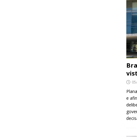
Bra
vis
05
Plana
e afi
delib
gover
decis