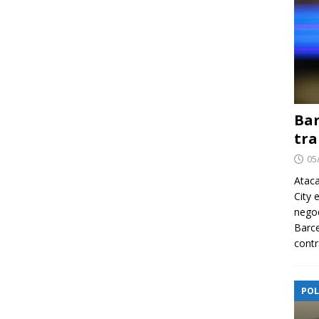
Bar
tra
05
Ataca
City 
nego
Barce
contr
POL