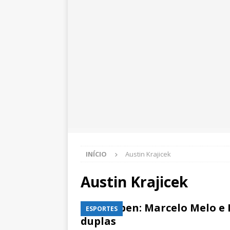
INÍCIO
Austin Krajicek
Austin Krajicek
Rio Open: Marcelo Melo e
ESPORTES
duplas