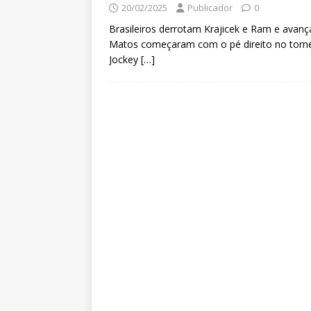
20/02/2025
Publicador
0
Brasileiros derrotam Krajicek e Ram e avanç
Matos começaram com o pé direito no tornei
Jockey
[…]