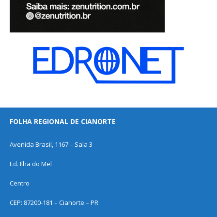
FOLHA REGIONAL DE CIANORTE
Avenida Brasil, 1167 – Sala 3
Ed. Ilha do Mel
Centro
CEP: 87200-181 – Cianorte – PR