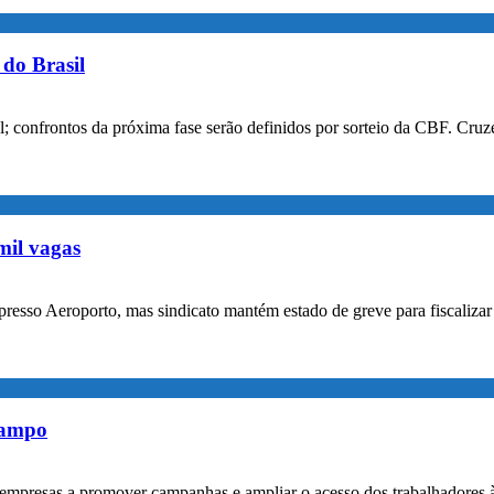
do Brasil
confrontos da próxima fase serão definidos por sorteio da CBF. Cruzei
mil vagas
xpresso Aeroporto, mas sindicato mantém estado de greve para fiscaliz
rampo
empresas a promover campanhas e ampliar o acesso dos trabalhadores 