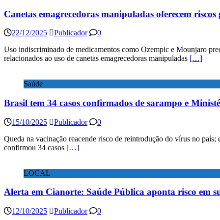
Canetas emagrecedoras manipuladas oferecem riscos g
22/12/2025
Publicador
0
Uso indiscriminado de medicamentos como Ozempic e Mounjaro preocupa
relacionados ao uso de canetas emagrecedoras manipuladas
[…]
Saúde
Brasil tem 34 casos confirmados de sarampo e Ministé
15/10/2025
Publicador
0
Queda na vacinação reacende risco de reintrodução do vírus no país; 
confirmou 34 casos
[…]
LOCAL
Alerta em Cianorte: Saúde Pública aponta risco em s
12/10/2025
Publicador
0