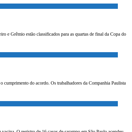
ro e Grêmio estão classificados para as quartas de final da Copa do
ar o cumprimento do acordo. Os trabalhadores da Companhia Paulista
à vacina. O registro de 16 casos de sarampo em São Paulo acendeu