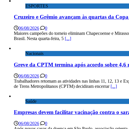
ESPORTES
Cruzeiro e Grêmio avançam às quartas da Copa 
06/08/2026
0
Maiores campeões do torneio eliminam Chapecoense e Mirassol; 
Brasil. Nesta quarta-feira, 5
[...]
Nacionais
Greve da CPTM termina após acordo sobre 4,6 
06/08/2026
0
Trabalhadores retomam as atividades nas linhas 11, 12, 13 e E
de Trens Metropolitanos (CPTM) decidiram encerrar
[...]
Saúde
Empresas devem facilitar vacinação contra o sa
06/08/2026
0
Após novos casos da doença em São Paulo, associação orienta 