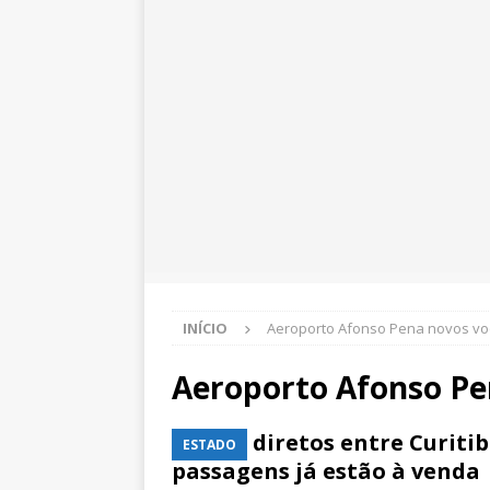
INÍCIO
Aeroporto Afonso Pena novos v
Aeroporto Afonso Pe
Voos diretos entre Curiti
ESTADO
passagens já estão à venda