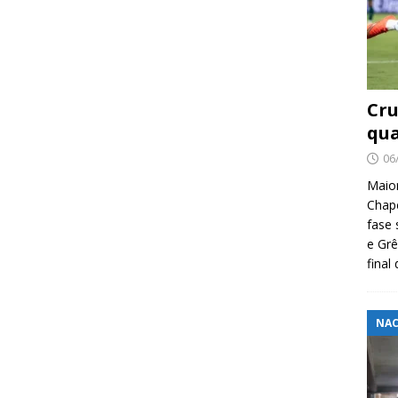
Cru
qua
06
Maio
Chape
fase 
e Grê
final
NAC