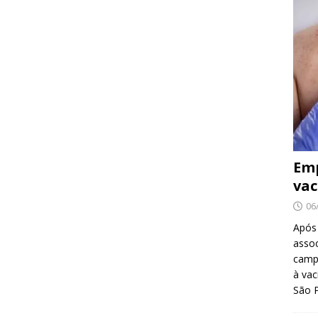
Emp
vac
06
Após
asso
camp
à vac
São 