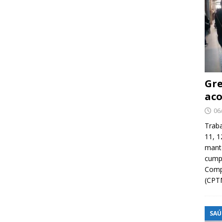
Gre
aco
06
Traba
11, 1
manté
cump
Compa
(CPT
SAÚ