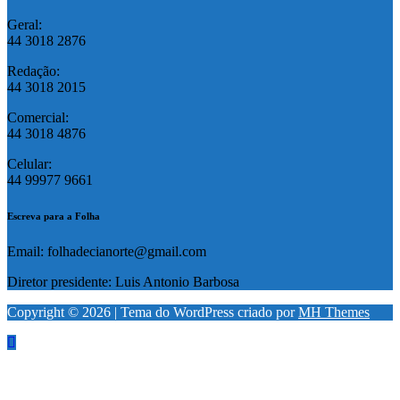
Geral:
44 3018 2876
Redação:
44 3018 2015
Comercial:
44 3018 4876
Celular:
44 99977 9661
Escreva para a Folha
Email: folhadecianorte@gmail.com
Diretor presidente: Luis Antonio Barbosa
Copyright © 2026 | Tema do WordPress criado por
MH Themes