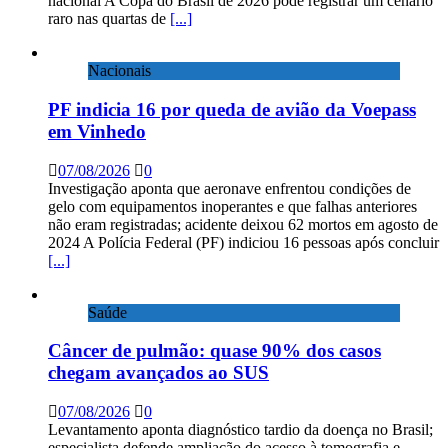
nacional A Copa do Brasil de 2026 pode registrar um cenário
raro nas quartas de
[...]
Nacionais
PF indicia 16 por queda de avião da Voepass
em Vinhedo
07/08/2026
0
Investigação aponta que aeronave enfrentou condições de
gelo com equipamentos inoperantes e que falhas anteriores
não eram registradas; acidente deixou 62 mortos em agosto de
2024 A Polícia Federal (PF) indiciou 16 pessoas após concluir
[...]
Saúde
Câncer de pulmão: quase 90% dos casos
chegam avançados ao SUS
07/08/2026
0
Levantamento aponta diagnóstico tardio da doença no Brasil;
especialista defende ampliação do acesso à tomografia e