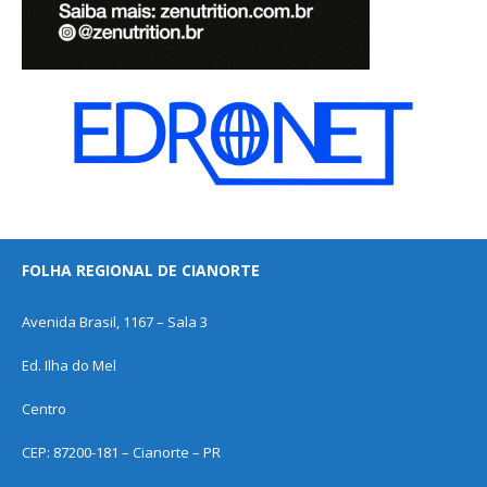
FOLHA REGIONAL DE CIANORTE
Avenida Brasil, 1167 – Sala 3
Ed. Ilha do Mel
Centro
CEP: 87200-181 – Cianorte – PR