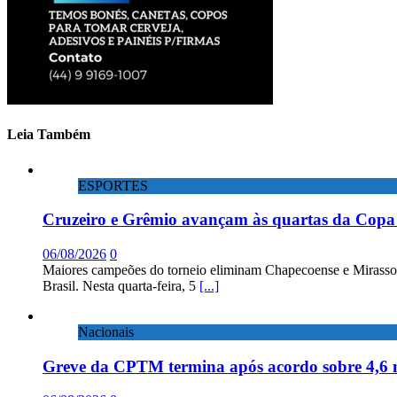
Leia Também
ESPORTES
Cruzeiro e Grêmio avançam às quartas da Copa 
06/08/2026
0
Maiores campeões do torneio eliminam Chapecoense e Mirassol; 
Brasil. Nesta quarta-feira, 5
[...]
Nacionais
Greve da CPTM termina após acordo sobre 4,6 