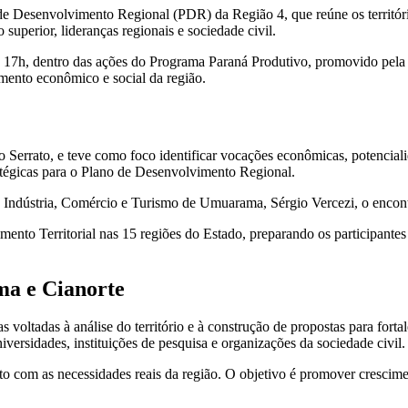
de Desenvolvimento Regional (PDR) da Região 4, que reúne os territór
 superior, lideranças regionais e sociedade civil.
s 17h, dentro das ações do Programa Paraná Produtivo, promovido pela 
imento econômico e social da região.
o Serrato, e teve como foco identificar vocações econômicas, potencial
ratégicas para o Plano de Desenvolvimento Regional.
e Indústria, Comércio e Turismo de Umuarama, Sérgio Vercezi, o encon
to Territorial nas 15 regiões do Estado, preparando os participantes pa
ma e Cianorte
s voltadas à análise do território e à construção de propostas para fort
versidades, instituições de pesquisa e organizações da sociedade civil.
ento com as necessidades reais da região. O objetivo é promover cresci