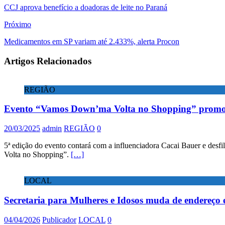
CCJ aprova benefício a doadoras de leite no Paraná
Próximo
Medicamentos em SP variam até 2.433%, alerta Procon
Artigos Relacionados
REGIÃO
Evento “Vamos Down’ma Volta no Shopping” prom
20/03/2025
admin
REGIÃO
0
5ª edição do evento contará com a influenciadora Cacai Bauer e des
Volta no Shopping”.
[…]
LOCAL
Secretaria para Mulheres e Idosos muda de endereço
04/04/2026
Publicador
LOCAL
0