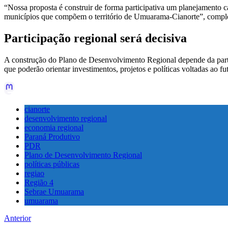
“Nossa proposta é construir de forma participativa um planejamento ca
municípios que compõem o território de Umuarama-Cianorte”, complet
Participação regional será decisiva
A construção do Plano de Desenvolvimento Regional depende da particip
que poderão orientar investimentos, projetos e políticas voltadas ao f
cianorte
desenvolvimento regional
economia regional
Paraná Produtivo
PDR
Plano de Desenvolvimento Regional
políticas públicas
regiao
Região 4
Sebrae Umuarama
umuarama
Anterior