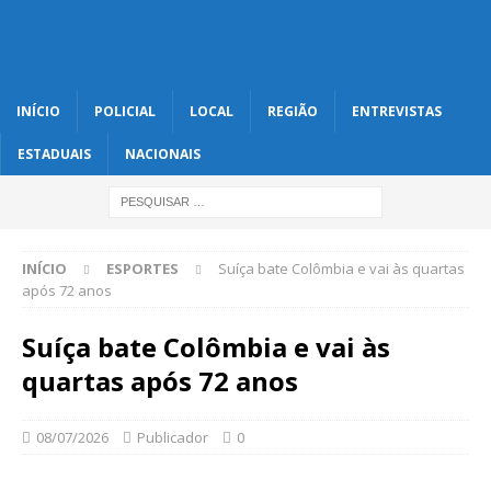
INÍCIO
POLICIAL
LOCAL
REGIÃO
ENTREVISTAS
ESTADUAIS
NACIONAIS
INÍCIO
ESPORTES
Suíça bate Colômbia e vai às quartas
após 72 anos
Suíça bate Colômbia e vai às
quartas após 72 anos
08/07/2026
Publicador
0