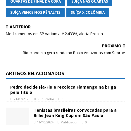
QUARTAS DE FINAL DA COPA
SUÍÇA NAS QUARTAS
SUÍÇA VENCE NOS PÊNALTIS
SUÍÇA X COLÔMBIA
ANTERIOR
Medicamentos em SP variam até 2.433%, alerta Procon
PRÓXIMO
Bioeconomia gera renda no Baixo Amazonas com Sebrae
ARTIGOS RELACIONADOS
Pedro decide Fla-Flu e recoloca Flamengo na briga
pelo título
21/07/2025
Publicador
0
Tenistas brasileiras convocadas para a
Billie Jean King Cup em São Paulo
16/10/2024
Publicador
0