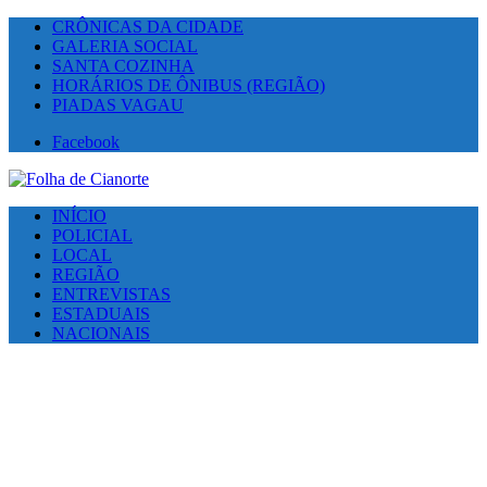
CRÔNICAS DA CIDADE
GALERIA SOCIAL
SANTA COZINHA
HORÁRIOS DE ÔNIBUS (REGIÃO)
PIADAS VAGAU
Facebook
INÍCIO
POLICIAL
LOCAL
REGIÃO
ENTREVISTAS
ESTADUAIS
NACIONAIS