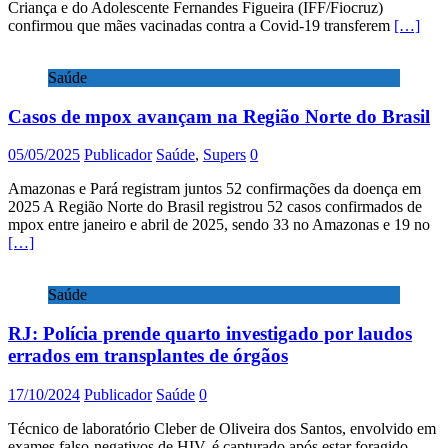
Criança e do Adolescente Fernandes Figueira (IFF/Fiocruz)
confirmou que mães vacinadas contra a Covid-19 transferem
[…]
Saúde
Casos de mpox avançam na Região Norte do Brasil
05/05/2025
Publicador
Saúde
,
Supers
0
Amazonas e Pará registram juntos 52 confirmações da doença em
2025 A Região Norte do Brasil registrou 52 casos confirmados de
mpox entre janeiro e abril de 2025, sendo 33 no Amazonas e 19 no
[…]
Saúde
RJ: Polícia prende quarto investigado por laudos
errados em transplantes de órgãos
17/10/2024
Publicador
Saúde
0
Técnico de laboratório Cleber de Oliveira dos Santos, envolvido em
exames falso-negativos de HIV, é capturado após estar foragido.