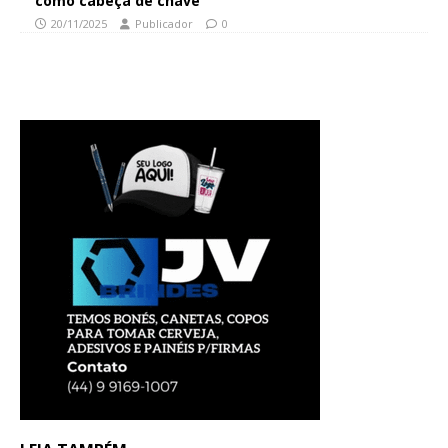
como cabeça de chave
20/11/2025
Publicador
0