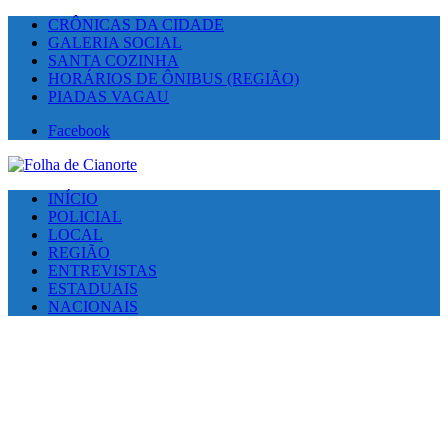
CRÔNICAS DA CIDADE
GALERIA SOCIAL
SANTA COZINHA
HORÁRIOS DE ÔNIBUS (REGIÃO)
PIADAS VAGAU
Facebook
INÍCIO
POLICIAL
LOCAL
REGIÃO
ENTREVISTAS
ESTADUAIS
NACIONAIS