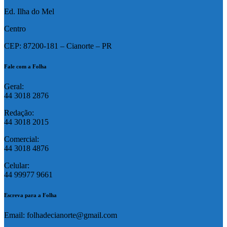
Ed. Ilha do Mel
Centro
CEP: 87200-181 – Cianorte – PR
Fale com a Folha
Geral:
44 3018 2876
Redação:
44 3018 2015
Comercial:
44 3018 4876
Celular:
44 99977 9661
Escreva para a Folha
Email: folhadecianorte@gmail.com