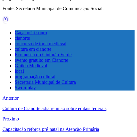
Fonte: Secretaria Municipal de Comunicação Social.
Caça ao Tesouro
cianorte
concurso de torta medieval
cultura em cianorte
Ecomuseu do Cinturão Verde
evento gratuito em Cianorte
Guilda Medieval
local
programação cultural
Secretaria Municipal de Cultura
Swordplay
Anterior
Cultura de Cianorte adia reunião sobre editais federais
Próximo
Capacitação reforça pré-natal na Atenção Primária