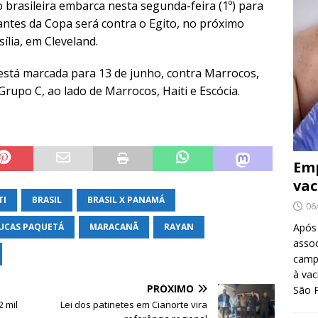
 brasileira embarca nesta segunda-feira (1º) para
antes da Copa será contra o Egito, no próximo
ília, em Cleveland.
está marcada para 13 de junho, contra Marrocos,
rupo C, ao lado de Marrocos, Haiti e Escócia.
Emp
vac
TI
BRASIL
BRASIL X PANAMÁ
06
Após
UCAS PAQUETÁ
MARACANÃ
RAYAN
asso
camp
à vac
PRÓXIMO
São 
2 mil
Lei dos patinetes em Cianorte vira