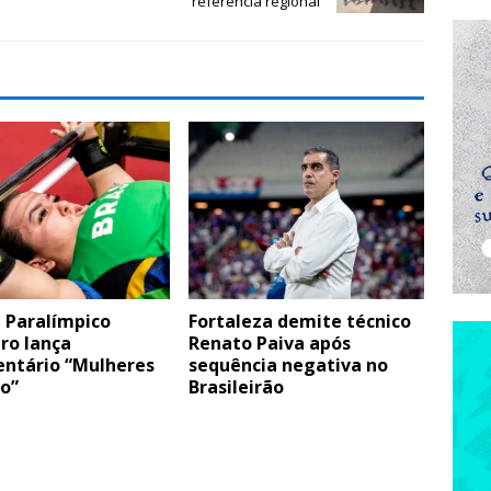
referência regional
 Paralímpico
Fortaleza demite técnico
iro lança
Renato Paiva após
ntário “Mulheres
sequência negativa no
o”
Brasileirão