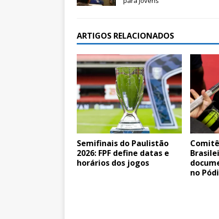
para jovens
ARTIGOS RELACIONADOS
Semifinais do Paulistão
Comitê
2026: FPF define datas e
Brasile
horários dos jogos
docume
no Pódi