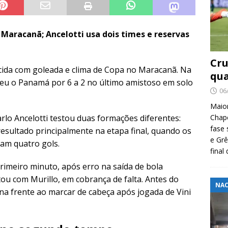
o Maracanã; Ancelotti usa dois times e reservas
Cru
orcida com goleada e clima de Copa no Maracanã. Na
qua
nceu o Panamá por 6 a 2 no último amistoso em solo
06
Maio
Chape
arlo Ancelotti testou duas formações diferentes:
fase 
esultado principalmente na etapa final, quando os
e Grê
am quatro gols.
final
primeiro minuto, após erro na saída de bola
 com Murillo, em cobrança de falta. Antes do
NAC
 na frente ao marcar de cabeça após jogada de Vini