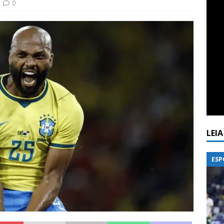
0
LEI
ESP