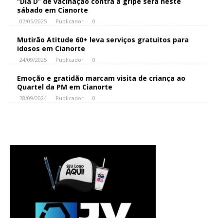
“Dia D” de vacinação contra a gripe será neste
sábado em Cianorte
07/05/2025
Publicador
0
Mutirão Atitude 60+ leva serviços gratuitos para
idosos em Cianorte
24/09/2025
Publicador
0
Emoção e gratidão marcam visita de criança ao
Quartel da PM em Cianorte
28/09/2024
Publicador
0