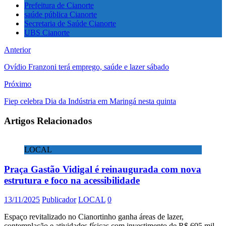
Prefeitura de Cianorte
saúde pública Cianorte
Secretaria de Saúde Cianorte
UBS Cianorte
Anterior
Ovídio Franzoni terá emprego, saúde e lazer sábado
Próximo
Fiep celebra Dia da Indústria em Maringá nesta quinta
Artigos Relacionados
LOCAL
Praça Gastão Vidigal é reinaugurada com nova
estrutura e foco na acessibilidade
13/11/2025
Publicador
LOCAL
0
Espaço revitalizado no Cianortinho ganha áreas de lazer,
contemplação e atividades físicas com investimento de R$ 695 mil