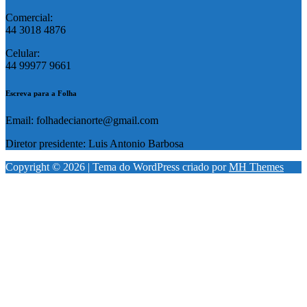
Comercial:
44 3018 4876
Celular:
44 99977 9661
Escreva para a Folha
Email: folhadecianorte@gmail.com
Diretor presidente: Luis Antonio Barbosa
Copyright © 2026 | Tema do WordPress criado por
MH Themes