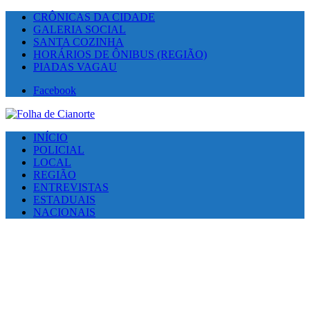
CRÔNICAS DA CIDADE
GALERIA SOCIAL
SANTA COZINHA
HORÁRIOS DE ÔNIBUS (REGIÃO)
PIADAS VAGAU
Facebook
INÍCIO
POLICIAL
LOCAL
REGIÃO
ENTREVISTAS
ESTADUAIS
NACIONAIS