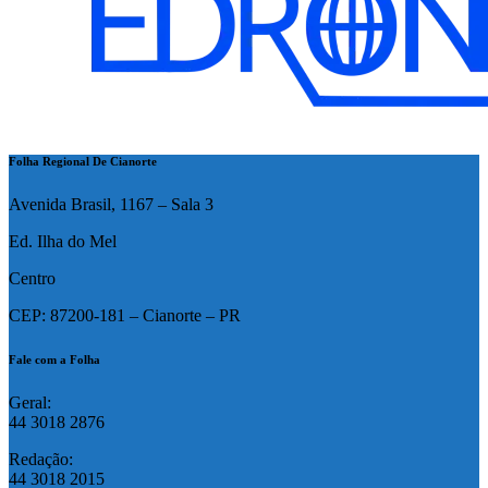
Folha Regional De Cianorte
Avenida Brasil, 1167 – Sala 3
Ed. Ilha do Mel
Centro
CEP: 87200-181 – Cianorte – PR
Fale com a Folha
Geral:
44 3018 2876
Redação:
44 3018 2015