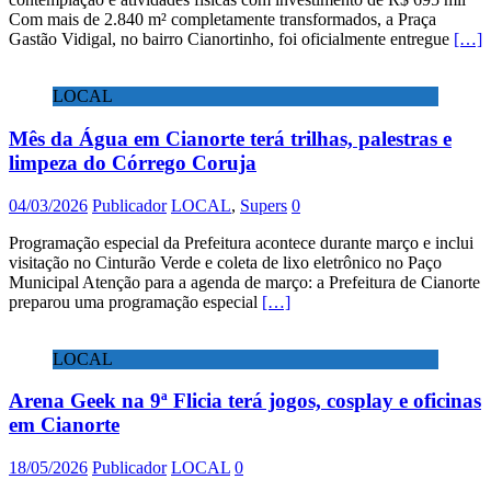
Com mais de 2.840 m² completamente transformados, a Praça
Gastão Vidigal, no bairro Cianortinho, foi oficialmente entregue
[…]
LOCAL
Mês da Água em Cianorte terá trilhas, palestras e
limpeza do Córrego Coruja
04/03/2026
Publicador
LOCAL
,
Supers
0
Programação especial da Prefeitura acontece durante março e inclui
visitação no Cinturão Verde e coleta de lixo eletrônico no Paço
Municipal Atenção para a agenda de março: a Prefeitura de Cianorte
preparou uma programação especial
[…]
LOCAL
Arena Geek na 9ª Flicia terá jogos, cosplay e oficinas
em Cianorte
18/05/2026
Publicador
LOCAL
0