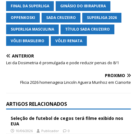
FINAL DA SUPERLIGA
GINÁSIO DO IBIRAPUERA
OPPENKOSKI
SADA CRUZEIRO
SUPERLIGA 2026
SUPERLIGA MASCULINA
TÍTULO SADA CRUZEIRO
VÔLEI BRASILEIRO
VÔLEI RENATA
ANTERIOR
Lei da Dosimetria é promulgada e pode reduzir penas do 8/1
PRÓXIMO
Flicia 2026 homenageia Lincoln Aguera Munhoz em Cianorte
ARTIGOS RELACIONADOS
Seleção de futebol de cegos terá filme exibido nos
EUA
10/06/2026
Publicador
0