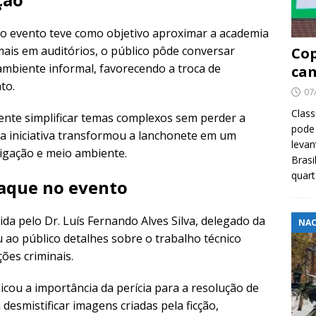
 o evento teve como objetivo aproximar a academia
mais em auditórios, o público pôde conversar
Cop
mbiente informal, favorecendo a troca de
cam
to.
07
Class
mente simplificar temas complexos sem perder a
pode 
 a iniciativa transformou a lanchonete em um
levan
tigação e meio ambiente.
Brasi
quar
taque no evento
ida pelo Dr. Luís Fernando Alves Silva, delegado da
NAC
ou ao público detalhes sobre o trabalho técnico
ões criminais.
icou a importância da perícia para a resolução de
esmistificar imagens criadas pela ficção,