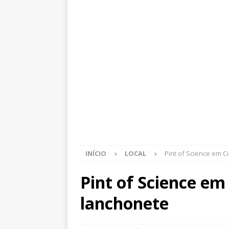
INÍCIO
LOCAL
Pint of Science em C
Pint of Science em 
lanchonete