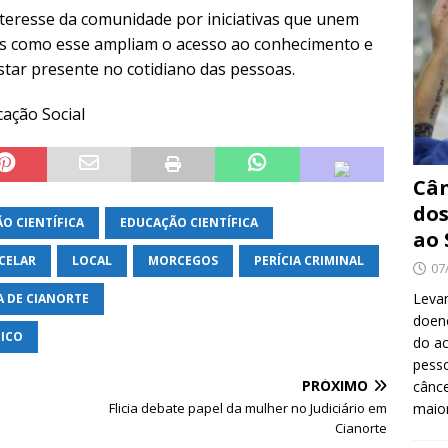
nteresse da comunidade por iniciativas que unem
tos como esse ampliam o acesso ao conhecimento e
tar presente no cotidiano das pessoas.
cação Social
Cân
dos
O CIENTÍFICA
EDUCAÇÃO CIENTÍFICA
ao 
CELAR
LOCAL
MORCEGOS
PERÍCIA CRIMINAL
07
Levan
A DE CIANORTE
doenç
ICO
do ac
pesso
PRÓXIMO
cânc
Flicia debate papel da mulher no Judiciário em
maio
Cianorte