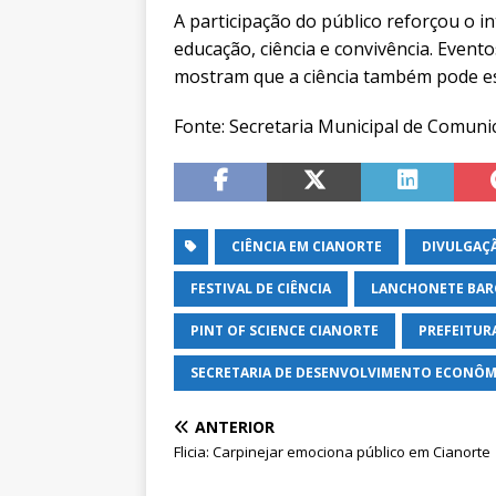
A participação do público reforçou o i
educação, ciência e convivência. Even
mostram que a ciência também pode es
Fonte: Secretaria Municipal de Comuni
CIÊNCIA EM CIANORTE
DIVULGAÇÃ
FESTIVAL DE CIÊNCIA
LANCHONETE BAR
PINT OF SCIENCE CIANORTE
PREFEITUR
SECRETARIA DE DESENVOLVIMENTO ECONÔM
ANTERIOR
Flicia: Carpinejar emociona público em Cianorte