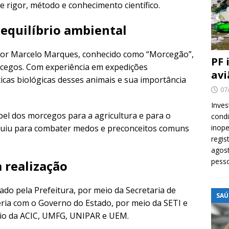
e rigor, método e conhecimento científico.
 equilíbrio ambiental
dor Marcelo Marques, conhecido como “Morcegão”,
PF 
cegos. Com experiência em expedições
avi
ticas biológicas desses animais e sua importância
07
Inves
l dos morcegos para a agricultura e para o
cond
ribuiu para combater medos e preconceitos comuns
inope
regis
agost
pess
 realização
zado pela Prefeitura, por meio da Secretaria de
SAÚ
ia com o Governo do Estado, por meio da SETI e
oio da ACIC, UMFG, UNIPAR e UEM.