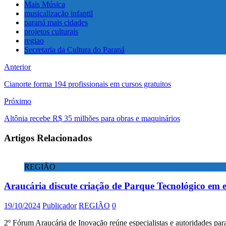
Mais Música
musicalização infantil
paraná mais cidades
projetos culturais
regiao
Secretaria da Cultura do Paraná
Anterior
Cianorte forma 194 profissionais em cursos gratuitos
Próximo
Altônia recebe R$ 35 milhões para obras e maquinários
Artigos Relacionados
REGIÃO
Araucária discute criação de Parque Tecnológico em e
19/10/2024
Publicador
REGIÃO
0
2º Fórum Araucária de Inovação reúne especialistas e autoridades para