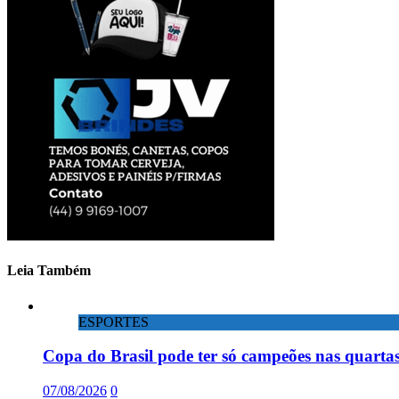
Leia Também
ESPORTES
Copa do Brasil pode ter só campeões nas quartas
07/08/2026
0