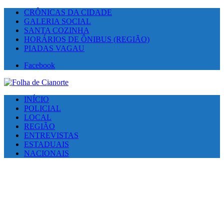
CRÔNICAS DA CIDADE
GALERIA SOCIAL
SANTA COZINHA
HORÁRIOS DE ÔNIBUS (REGIÃO)
PIADAS VAGAU
Facebook
INÍCIO
POLICIAL
LOCAL
REGIÃO
ENTREVISTAS
ESTADUAIS
NACIONAIS