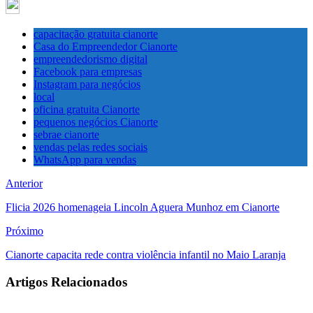
capacitação gratuita cianorte
Casa do Empreendedor Cianorte
empreendedorismo digital
Facebook para empresas
Instagram para negócios
local
oficina gratuita Cianorte
pequenos negócios Cianorte
sebrae cianorte
vendas pelas redes sociais
WhatsApp para vendas
Anterior
Flicia 2026 homenageia Lincoln Aguera Munhoz em Cianorte
Próximo
Cianorte capacita rede contra violência infantil no Maio Laranja
Artigos Relacionados