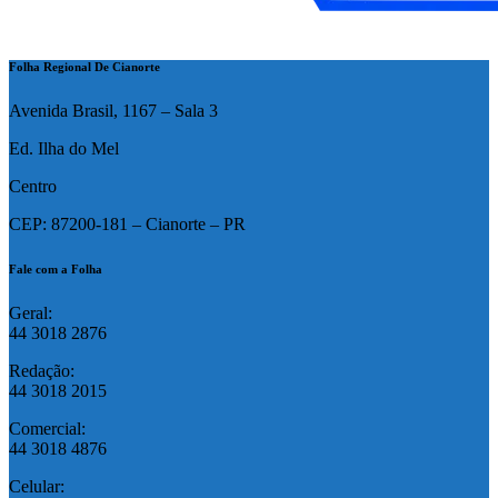
Folha Regional De Cianorte
Avenida Brasil, 1167 – Sala 3
Ed. Ilha do Mel
Centro
CEP: 87200-181 – Cianorte – PR
Fale com a Folha
Geral:
44 3018 2876
Redação:
44 3018 2015
Comercial:
44 3018 4876
Celular: