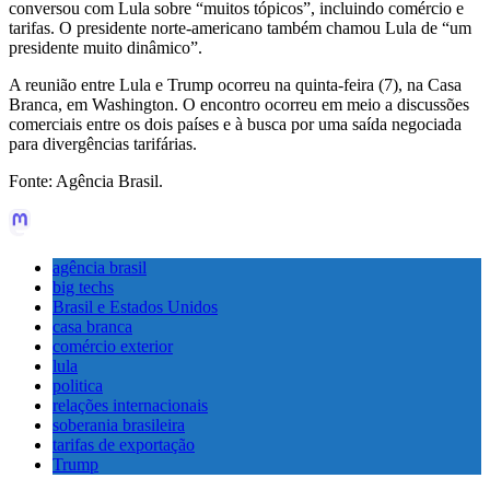
conversou com Lula sobre “muitos tópicos”, incluindo comércio e
tarifas. O presidente norte-americano também chamou Lula de “um
presidente muito dinâmico”.
A reunião entre Lula e Trump ocorreu na quinta-feira (7), na Casa
Branca, em Washington. O encontro ocorreu em meio a discussões
comerciais entre os dois países e à busca por uma saída negociada
para divergências tarifárias.
Fonte: Agência Brasil.
agência brasil
big techs
Brasil e Estados Unidos
casa branca
comércio exterior
lula
politica
relações internacionais
soberania brasileira
tarifas de exportação
Trump