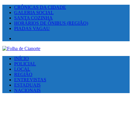
CRÔNICAS DA CIDADE
GALERIA SOCIAL
SANTA COZINHA
HORÁRIOS DE ÔNIBUS (REGIÃO)
PIADAS VAGAU
Facebook
INÍCIO
POLICIAL
LOCAL
REGIÃO
ENTREVISTAS
ESTADUAIS
NACIONAIS