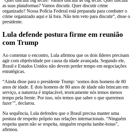
“Quer discutir big techs? Vamos discutir as big techs. Quer discutir
as suas plataformas? Vamos discutir. Quer discutir crime
organizado? Nossa Polícia Federal está preparada para combater o
crime organizado aqui e lá fora. Não tem veto para discutir”, disse o
presidente.
Lula defende postura firme em reunião
com Trump
Ao comentar o encontro, Lula afirmou que os dois líderes precisam
agir com objetividade por causa da idade avançada. Segundo ele,
Brasil e Estados Unidos não devem perder tempo em negociações
estratégicas.
“Ainda disse para o presidente Trump: ‘somos dois homens de 80
anos de idade. E dois homens de 80 anos de idade não brincam em
serviço, a natureza é implacável, teoricamente nós temos menos
tempo pela frente. Por isso, nós temos que saber o que queremos
fazer’”, declarou.
Na sequência, Lula defendeu que o Brasil precisa manter uma
postura de respeito próprio nas relações internacionais. “Ninguém
respeita quem não se respeita, ninguém respeita lambe-botas”,
afirmou.