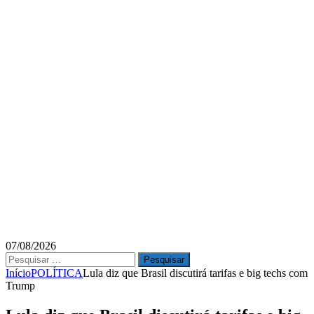
07/08/2026
Pesquisar
por:
Início
POLÍTICA
Lula diz que Brasil discutirá tarifas e big techs com
Trump