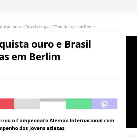
quista ouro e Brasil chega a 37 medalhas em Berlim
quista ouro e Brasil
as em Berlim
cerrou o Campeonato Alemão Internacional com
empenho dos jovens atletas