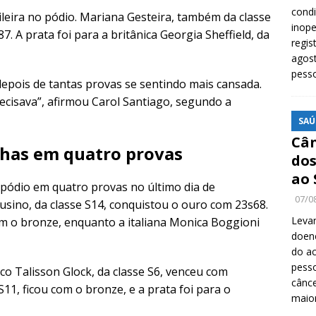
cond
eira no pódio. Mariana Gesteira, também da classe
inope
. A prata foi para a britânica Georgia Sheffield, da
regis
agost
pess
depois de tantas provas se sentindo mais cansada.
ecisava”, afirmou Carol Santiago, segundo a
SAÚ
Cân
nhas em quatro provas
dos
ao 
 pódio em quatro provas no último dia de
07/0
usino, da classe S14, conquistou o ouro com 23s68.
Levan
 com o bronze, enquanto a italiana Monica Boggioni
doenç
do ac
pesso
co Talisson Glock, da classe S6, venceu com
cânc
1, ficou com o bronze, e a prata foi para o
maio