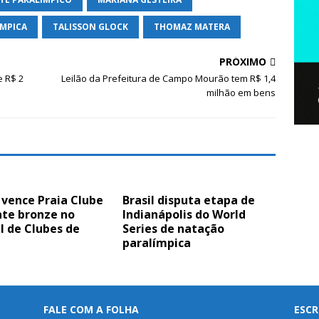
MPICA
TALISSON GLOCK
THOMAZ MATERA
PRÓXIMO
e R$ 2
Leilão da Prefeitura de Campo Mourão tem R$ 1,4
milhão em bens
 vence Praia Clube
Brasil disputa etapa de
nte bronze no
Indianápolis do World
l de Clubes de
Series de natação
paralímpica
FALE COM A FOLHA
ESCR