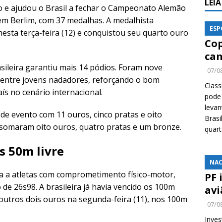
LEI
o e ajudou o Brasil a fechar o Campeonato Alemão
 em Berlim, com 37 medalhas. A medalhista
ESP
nesta terça-feira (12) e conquistou seu quarto ouro
Cop
cam
asileira garantiu mais 14 pódios. Foram nove
07/0
o entre jovens nadadores, reforçando o bom
Class
s no cenário internacional.
pode 
levan
 de evento com 11 ouros, cinco pratas e oito
Brasi
s somaram oito ouros, quatro pratas e um bronze.
quar
s 50m livre
NAC
ada a atletas com comprometimento físico-motor,
PF 
de 26s98. A brasileira já havia vencido os 100m
avi
outros dois ouros na segunda-feira (11), nos 100m
07/0
Inves