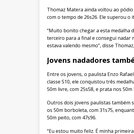
Thomaz Matera ainda voltou ao pódio 
com o tempo de 26s26. Ele superou o i
“Muito bonito chegar a esta medalha de 
terceiro para a final e consegui nadar
estava valendo mesmo”, disse Thomaz,
Jovens nadadores tamb
Entre os jovens, o paulista Enzo Rafael
classe S10, ele conquistou três medalh
50m livre, com 25s58, e prata nos 50m
Outros dois jovens paulistas também s
os 50m borboleta, com 31s75, enquant
50m peito, com 47s96.
“Eu estou muito feliz. É minha primei