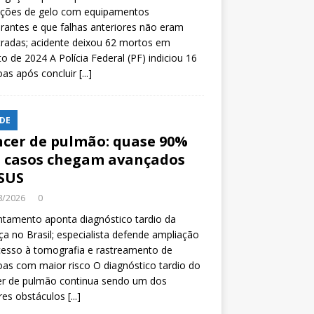
ições de gelo com equipamentos
rantes e que falhas anteriores não eram
tradas; acidente deixou 62 mortos em
o de 2024 A Polícia Federal (PF) indiciou 16
oas após concluir
[...]
DE
cer de pulmão: quase 90%
 casos chegam avançados
SUS
8/2026
0
tamento aponta diagnóstico tardio da
a no Brasil; especialista defende ampliação
esso à tomografia e rastreamento de
as com maior risco O diagnóstico tardio do
er de pulmão continua sendo um dos
res obstáculos
[...]