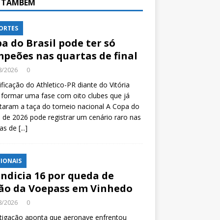
A TAMBÉM
ORTES
a do Brasil pode ter só
peões nas quartas de final
8/2026
0
ificação do Athletico-PR diante do Vitória
formar uma fase com oito clubes que já
taram a taça do torneio nacional A Copa do
l de 2026 pode registrar um cenário raro nas
tas de
[...]
IONAIS
indicia 16 por queda de
ão da Voepass em Vinhedo
8/2026
0
tigação aponta que aeronave enfrentou