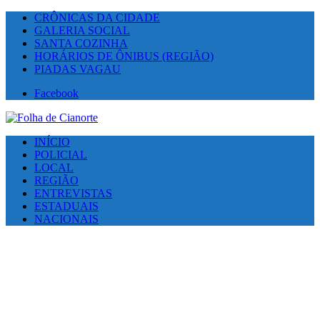
CRÔNICAS DA CIDADE
GALERIA SOCIAL
SANTA COZINHA
HORÁRIOS DE ÔNIBUS (REGIÃO)
PIADAS VAGAU
Facebook
INÍCIO
POLICIAL
LOCAL
REGIÃO
ENTREVISTAS
ESTADUAIS
NACIONAIS