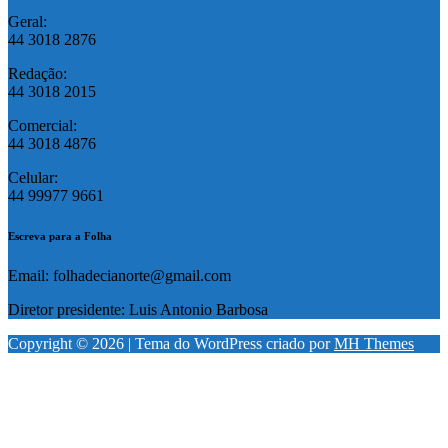
Geral:
44 3018 2876
Redação:
44 3018 2015
Comercial:
44 3018 4876
Celular:
44 99977 9661
Escreva para a Folha
Email: folhadecianorte@gmail.com
Diretor presidente: Luis Antonio Barbosa
Copyright © 2026 | Tema do WordPress criado por
MH Themes