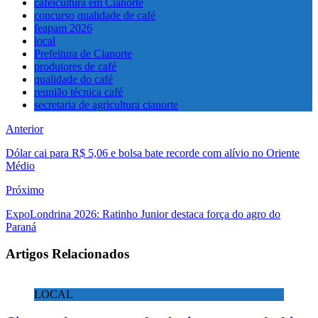
cafeicultura em Cianorte
concurso qualidade de café
feapam 2026
local
Prefeitura de Cianorte
produtores de café
qualidade do café
reunião técnica café
secretaria de agricultura cianorte
Anterior
Dólar cai para R$ 5,06 e bolsa bate recorde com alívio no Oriente
Médio
Próximo
ExpoLondrina 2026: Ratinho Junior destaca força do agro do
Paraná
Artigos Relacionados
LOCAL