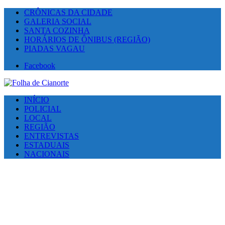
CRÔNICAS DA CIDADE
GALERIA SOCIAL
SANTA COZINHA
HORÁRIOS DE ÔNIBUS (REGIÃO)
PIADAS VAGAU
Facebook
INÍCIO
POLICIAL
LOCAL
REGIÃO
ENTREVISTAS
ESTADUAIS
NACIONAIS