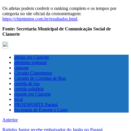
Os atletas podem conferir o ranking completo e os tempos por
categoria no site oficial da cronometragem:
https://chiptiming.com.br/resultados.html
.
Fonte: Secretaria Municipal de Comunicação Social de
Cianorte
atletas em Cianorte
atletismo regional
cianorte
Circuito Cianortense
Circuito de Corridas de Rua
corrida de rua
corrida solidária
esporte em Cianorte
local
PROESPORTE Paraná
Secretaria de Esporte e Lazer
Anterior
Ratinho Junior recebe embaixador do Japão no Paraná