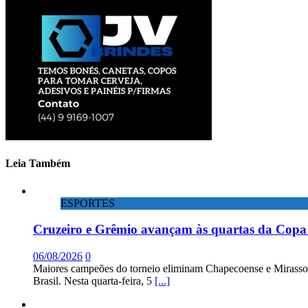
Leia Também
ESPORTES
Cruzeiro e Grêmio avançam às quartas da Copa 
06/08/2026
0
Maiores campeões do torneio eliminam Chapecoense e Mirassol; 
Brasil. Nesta quarta-feira, 5
[...]