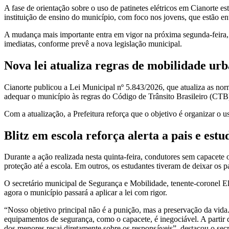
A fase de orientação sobre o uso de patinetes elétricos em Cianorte est
instituição de ensino do município, com foco nos jovens, que estão ent
A mudança mais importante entra em vigor na próxima segunda-feira, 13
imediatas, conforme prevê a nova legislação municipal.
Nova lei atualiza regras de mobilidade ur
Cianorte publicou a Lei Municipal nº 5.843/2026, que atualiza as norma
adequar o município às regras do Código de Trânsito Brasileiro (CTB)
Com a atualização, a Prefeitura reforça que o objetivo é organizar o 
Blitz em escola reforça alerta a pais e estu
Durante a ação realizada nesta quinta-feira, condutores sem capacet
proteção até a escola. Em outros, os estudantes tiveram de deixar os pa
O secretário municipal de Segurança e Mobilidade, tenente-coronel Eli
agora o município passará a aplicar a lei com rigor.
“Nosso objetivo principal não é a punição, mas a preservação da vida
equipamentos de segurança, como o capacete, é inegociável. A partir de
dos menores recai diretamente sobre os responsáveis”, destacou o secr