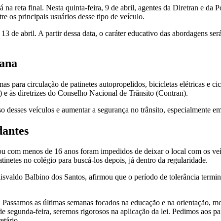
á na reta final. Nesta quinta-feira, 9 de abril, agentes da Diretran e da
re os principais usuários desse tipo de veículo.
 de abril. A partir dessa data, o caráter educativo das abordagens será
bana
s para circulação de patinetes autopropelidos, bicicletas elétricas e c
 e às diretrizes do Conselho Nacional de Trânsito (Contran).
uso desses veículos e aumentar a segurança no trânsito, especialmente e
dantes
e ou com menos de 16 anos foram impedidos de deixar o local com os veí
tinetes no colégio para buscá-los depois, já dentro da regularidade.
svaldo Balbino dos Santos, afirmou que o período de tolerância termina
. Passamos as últimas semanas focados na educação e na orientação, mo
 segunda-feira, seremos rigorosos na aplicação da lei. Pedimos aos pais
etário.