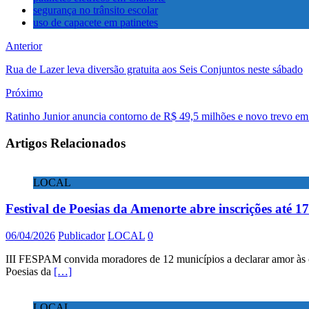
segurança no trânsito escolar
uso de capacete em patinetes
Anterior
Rua de Lazer leva diversão gratuita aos Seis Conjuntos neste sábado
Próximo
Ratinho Junior anuncia contorno de R$ 49,5 milhões e novo trevo e
Artigos Relacionados
LOCAL
Festival de Poesias da Amenorte abre inscrições até 17
06/04/2026
Publicador
LOCAL
0
III FESPAM convida moradores de 12 municípios a declarar amor às cida
Poesias da
[…]
LOCAL