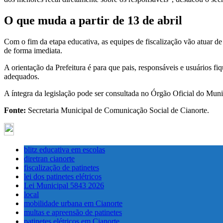
O que muda a partir de 13 de abril
Com o fim da etapa educativa, as equipes de fiscalização vão atuar de
de forma imediata.
A orientação da Prefeitura é para que pais, responsáveis e usuários fi
adequados.
A íntegra da legislação pode ser consultada no Órgão Oficial do Muni
Fonte:
Secretaria Municipal de Comunicação Social de Cianorte.
blitz educativa em escolas
diretran cianorte
fiscalização de patinetes
lei dos patinetes elétricos
Lei Municipal 5843 2026
local
mobilidade urbana em Cianorte
multas e apreensão de patinetes
patinetes elétricos em Cianorte