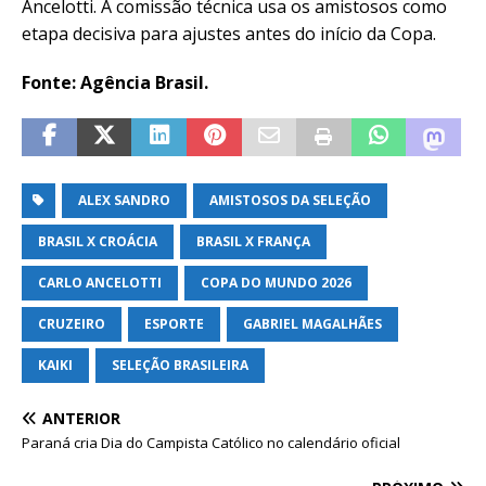
Ancelotti. A comissão técnica usa os amistosos como
etapa decisiva para ajustes antes do início da Copa.
Fonte: Agência Brasil.
ALEX SANDRO
AMISTOSOS DA SELEÇÃO
BRASIL X CROÁCIA
BRASIL X FRANÇA
CARLO ANCELOTTI
COPA DO MUNDO 2026
CRUZEIRO
ESPORTE
GABRIEL MAGALHÃES
KAIKI
SELEÇÃO BRASILEIRA
ANTERIOR
Paraná cria Dia do Campista Católico no calendário oficial