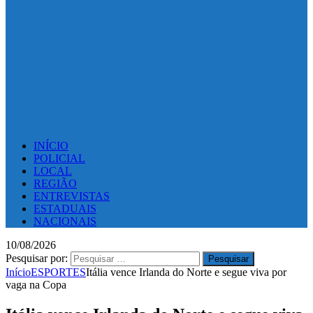
INÍCIO
POLICIAL
LOCAL
REGIÃO
ENTREVISTAS
ESTADUAIS
NACIONAIS
10/08/2026
Pesquisar por:
Início
ESPORTES
Itália vence Irlanda do Norte e segue viva por
vaga na Copa