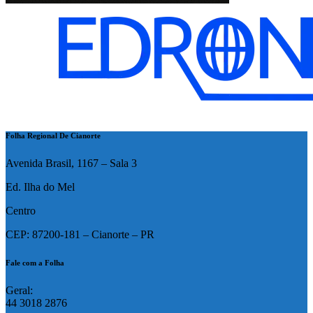
Folha Regional De Cianorte
Avenida Brasil, 1167 – Sala 3
Ed. Ilha do Mel
Centro
CEP: 87200-181 – Cianorte – PR
Fale com a Folha
Geral:
44 3018 2876