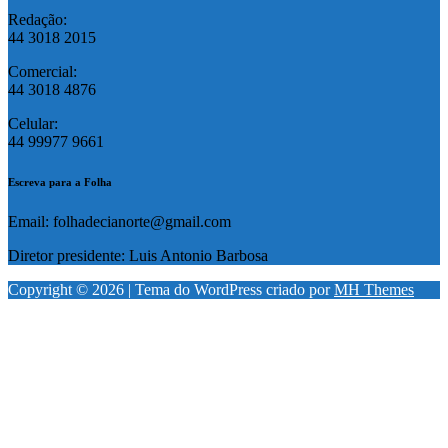
Redação:
44 3018 2015
Comercial:
44 3018 4876
Celular:
44 99977 9661
Escreva para a Folha
Email: folhadecianorte@gmail.com
Diretor presidente: Luis Antonio Barbosa
Copyright © 2026 | Tema do WordPress criado por
MH Themes