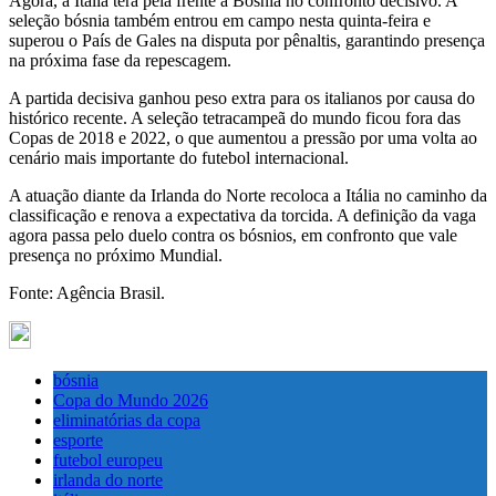
Agora, a Itália terá pela frente a Bósnia no confronto decisivo. A
seleção bósnia também entrou em campo nesta quinta-feira e
superou o País de Gales na disputa por pênaltis, garantindo presença
na próxima fase da repescagem.
A partida decisiva ganhou peso extra para os italianos por causa do
histórico recente. A seleção tetracampeã do mundo ficou fora das
Copas de 2018 e 2022, o que aumentou a pressão por uma volta ao
cenário mais importante do futebol internacional.
A atuação diante da Irlanda do Norte recoloca a Itália no caminho da
classificação e renova a expectativa da torcida. A definição da vaga
agora passa pelo duelo contra os bósnios, em confronto que vale
presença no próximo Mundial.
Fonte: Agência Brasil.
bósnia
Copa do Mundo 2026
eliminatórias da copa
esporte
futebol europeu
irlanda do norte