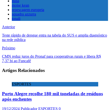
itália
moise kean
repescagem europeia
squadra azzurra
tonali
Anterior
Teste rápido de dengue entra na tabela do SUS e amplia diagnóstico
na rede pública
Próximo
CMN reduz juros do Pronaf para cooperativas rurais e libera R$
7,37 bi ao Funcafé
Artigos Relacionados
ESPORTES
Porto Alegre recolhe 180 mil toneladas de resíduos
após enchentes
19/12/2024
Publicador
ESPORTES
0