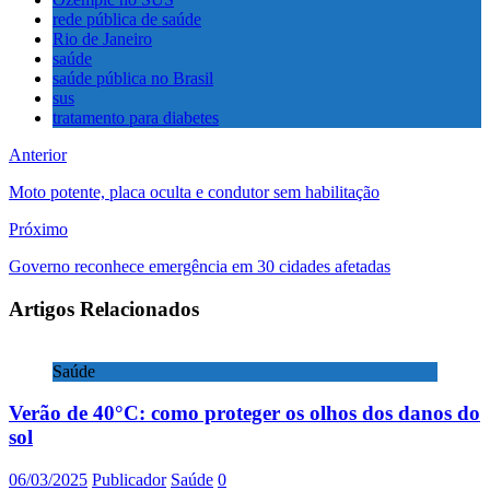
rede pública de saúde
Rio de Janeiro
saúde
saúde pública no Brasil
sus
tratamento para diabetes
Anterior
Moto potente, placa oculta e condutor sem habilitação
Próximo
Governo reconhece emergência em 30 cidades afetadas
Artigos Relacionados
Saúde
Verão de 40°C: como proteger os olhos dos danos do
sol
06/03/2025
Publicador
Saúde
0