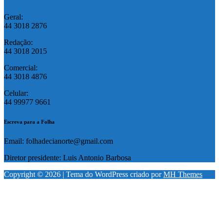
Geral:
44 3018 2876
Redação:
44 3018 2015
Comercial:
44 3018 4876
Celular:
44 99977 9661
Escreva para a Folha
Email: folhadecianorte@gmail.com
Diretor presidente: Luis Antonio Barbosa
Copyright © 2026 | Tema do WordPress criado por
MH Themes