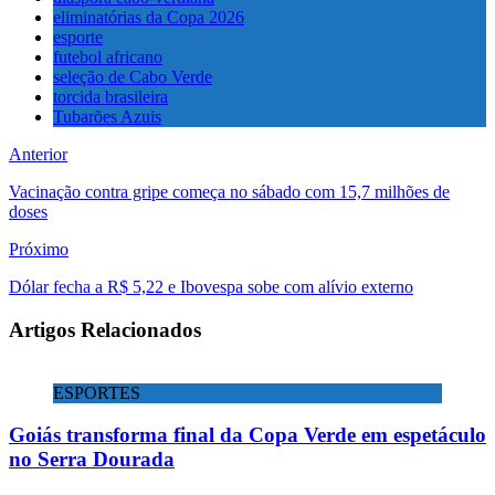
eliminatórias da Copa 2026
esporte
futebol africano
seleção de Cabo Verde
torcida brasileira
Tubarões Azuis
Anterior
Vacinação contra gripe começa no sábado com 15,7 milhões de
doses
Próximo
Dólar fecha a R$ 5,22 e Ibovespa sobe com alívio externo
Artigos Relacionados
ESPORTES
Goiás transforma final da Copa Verde em espetáculo
no Serra Dourada