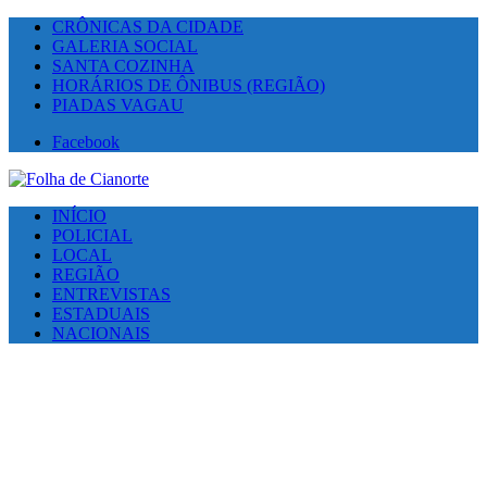
CRÔNICAS DA CIDADE
GALERIA SOCIAL
SANTA COZINHA
HORÁRIOS DE ÔNIBUS (REGIÃO)
PIADAS VAGAU
Facebook
INÍCIO
POLICIAL
LOCAL
REGIÃO
ENTREVISTAS
ESTADUAIS
NACIONAIS