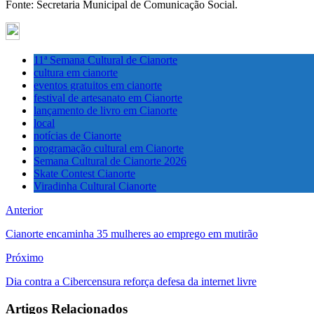
Fonte: Secretaria Municipal de Comunicação Social.
11ª Semana Cultural de Cianorte
cultura em cianorte
eventos gratuitos em cianorte
festival de artesanato em Cianorte
lançamento de livro em Cianorte
local
notícias de Cianorte
programação cultural em Cianorte
Semana Cultural de Cianorte 2026
Skate Contest Cianorte
Viradinha Cultural Cianorte
Anterior
Cianorte encaminha 35 mulheres ao emprego em mutirão
Próximo
Dia contra a Cibercensura reforça defesa da internet livre
Artigos Relacionados