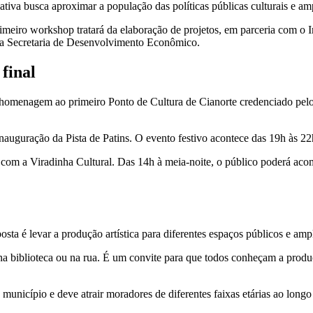
iva busca aproximar a população das políticas públicas culturais e ampl
 primeiro workshop tratará da elaboração de projetos, em parceria com o 
a Secretaria de Desenvolvimento Econômico.
final
m homenagem ao primeiro Ponto de Cultura de Cianorte credenciado pelo
inauguração da Pista de Patins. O evento festivo acontece das 19h às 2
om a Viradinha Cultural. Das 14h à meia-noite, o público poderá acomp
sta é levar a produção artística para diferentes espaços públicos e am
na biblioteca ou na rua. É um convite para que todos conheçam a produçã
município e deve atrair moradores de diferentes faixas etárias ao longo