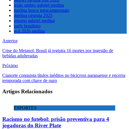
lesão ombro gabriel medina
medina busca tetracampeonato
medina cirurgia 2025
retorno gabriel medina
surfe brasileiro
wsl 2026 medina
Anterior
Crise do Metanol: Brasil já registra 16 mortes por ingestão de
bebidas adulteradas
Próximo
Cianorte conquista títulos inéditos no bicicross paranaense e encerra
temporada com chave de ouro
Artigos Relacionados
ESPORTES
Racismo no futebol: prisão preventiva para 4
jogadoras do River Plate