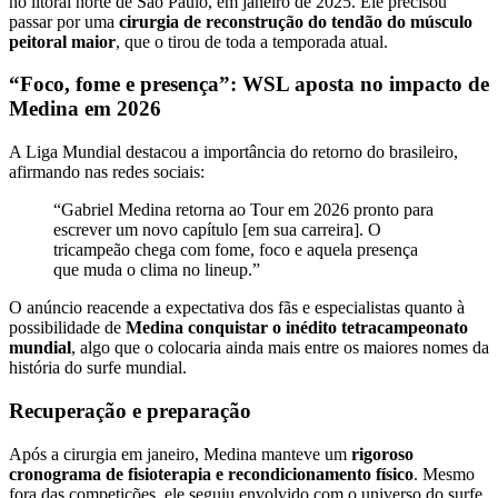
no litoral norte de São Paulo, em janeiro de 2025. Ele precisou
passar por uma
cirurgia de reconstrução do tendão do músculo
peitoral maior
, que o tirou de toda a temporada atual.
“Foco, fome e presença”: WSL aposta no impacto de
Medina em 2026
A Liga Mundial destacou a importância do retorno do brasileiro,
afirmando nas redes sociais:
“Gabriel Medina retorna ao Tour em 2026 pronto para
escrever um novo capítulo [em sua carreira]. O
tricampeão chega com fome, foco e aquela presença
que muda o clima no lineup.”
O anúncio reacende a expectativa dos fãs e especialistas quanto à
possibilidade de
Medina conquistar o inédito tetracampeonato
mundial
, algo que o colocaria ainda mais entre os maiores nomes da
história do surfe mundial.
Recuperação e preparação
Após a cirurgia em janeiro, Medina manteve um
rigoroso
cronograma de fisioterapia e recondicionamento físico
. Mesmo
fora das competições, ele seguiu envolvido com o universo do surfe,