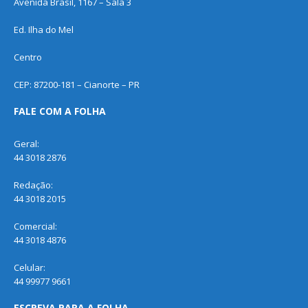
Avenida Brasil, 1167 – Sala 3
Ed. Ilha do Mel
Centro
CEP: 87200-181 – Cianorte – PR
FALE COM A FOLHA
Geral:
44 3018 2876
Redação:
44 3018 2015
Comercial:
44 3018 4876
Celular:
44 99977 9661
ESCREVA PARA A FOLHA