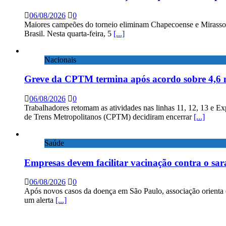
06/08/2026
0
Maiores campeões do torneio eliminam Chapecoense e Mirassol; 
Brasil. Nesta quarta-feira, 5
[...]
Nacionais
Greve da CPTM termina após acordo sobre 4,6 
06/08/2026
0
Trabalhadores retomam as atividades nas linhas 11, 12, 13 e E
de Trens Metropolitanos (CPTM) decidiram encerrar
[...]
Saúde
Empresas devem facilitar vacinação contra o sa
06/08/2026
0
Após novos casos da doença em São Paulo, associação orienta 
um alerta
[...]