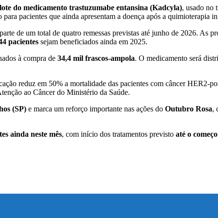
 lote do medicamento trastuzumabe entansina (Kadcyla)
, usado no 
 para pacientes que ainda apresentam a doença após a quimioterapia ini
arte de um total de quatro remessas previstas até junho de 2026. As p
44 pacientes
sejam beneficiados ainda em 2025.
inados à compra de
34,4 mil frascos-ampola
. O medicamento será distr
cação reduz em 50% a mortalidade das pacientes com câncer HER2-posi
Atenção ao Câncer do Ministério da Saúde.
hos (SP)
e marca um reforço importante nas ações do
Outubro Rosa
,
tes ainda neste mês
, com início dos tratamentos previsto
até o começ