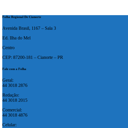
Folha Regional De Cianorte
Avenida Brasil, 1167 – Sala 3
Ed. Ilha do Mel
Centro
CEP: 87200-181 – Cianorte – PR
Fale com a Folha
Geral:
44 3018 2876
Redação:
44 3018 2015
Comercial:
44 3018 4876
Celular: