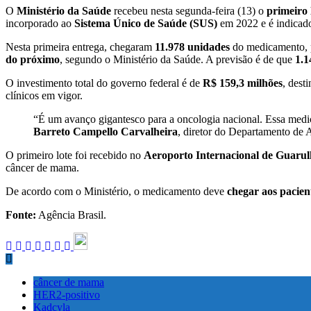
O
Ministério da Saúde
recebeu nesta segunda-feira (13) o
primeiro
incorporado ao
Sistema Único de Saúde (SUS)
em 2022 e é indicado
Nesta primeira entrega, chegaram
11.978 unidades
do medicamento, p
do próximo
, segundo o Ministério da Saúde. A previsão é de que
1.1
O investimento total do governo federal é de
R$ 159,3 milhões
, dest
clínicos em vigor.
“É um avanço gigantesco para a oncologia nacional. Essa medi
Barreto Campello Carvalheira
, diretor do Departamento de 
O primeiro lote foi recebido no
Aeroporto Internacional de Guarul
câncer de mama.
De acordo com o Ministério, o medicamento deve
chegar aos pacien
Fonte:
Agência Brasil.
câncer de mama
HER2-positivo
Kadcyla