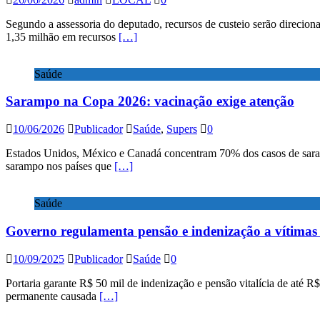
Segundo a assessoria do deputado, recursos de custeio serão direci
1,35 milhão em recursos
[…]
Saúde
Sarampo na Copa 2026: vacinação exige atenção
10/06/2026
Publicador
Saúde
,
Supers
0
Estados Unidos, México e Canadá concentram 70% dos casos de sarampo 
sarampo nos países que
[…]
Saúde
Governo regulamenta pensão e indenização a vítimas
10/09/2025
Publicador
Saúde
0
Portaria garante R$ 50 mil de indenização e pensão vitalícia de até 
permanente causada
[…]