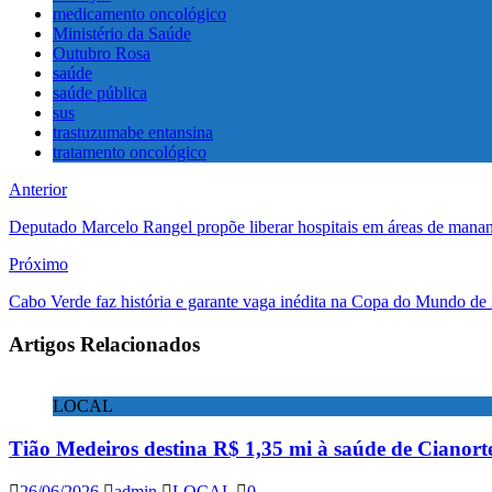
medicamento oncológico
Ministério da Saúde
Outubro Rosa
saúde
saúde pública
sus
trastuzumabe entansina
tratamento oncológico
Anterior
Deputado Marcelo Rangel propõe liberar hospitais em áreas de mananc
Próximo
Cabo Verde faz história e garante vaga inédita na Copa do Mundo de
Artigos Relacionados
LOCAL
Tião Medeiros destina R$ 1,35 mi à saúde de Cianort
26/06/2026
admin
LOCAL
0