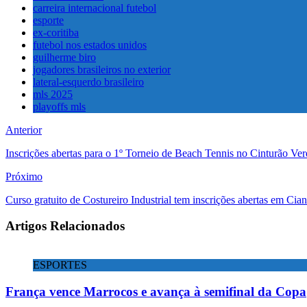
carreira internacional futebol
esporte
ex-coritiba
futebol nos estados unidos
guilherme biro
jogadores brasileiros no exterior
lateral-esquerdo brasileiro
mls 2025
playoffs mls
Anterior
Inscrições abertas para o 1º Torneio de Beach Tennis no Cinturão Ve
Próximo
Curso gratuito de Costureiro Industrial tem inscrições abertas em Cian
Artigos Relacionados
ESPORTES
França vence Marrocos e avança à semifinal da Copa