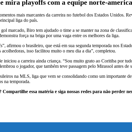
A e mira playoffs com a equipe norte-americ
mentos mais marcantes da carreira no futebol dos Estados Unidos. Reve
ncipal liga do país.
 gol marcado, Biro tem ajudado o time a se manter na zona de classifi
e demonstra força na briga por uma vaga entre os melhores da liga.
ffs”, afirmou o brasileiro, que está em sua segunda temporada nos Est
 acolhedoras, isso facilitou muito o meu dia a dia”, completou.
 iniciou a carreira ainda criança. “Sou muito grato ao Coritiba por tu
embrou o jogador, que também teve passagem pelo Mirassol antes de se 
ileiros na MLS, liga que vem se consolidando como um importante desti
vos na temporada.
or? Compartilhe essa matéria e siga nossas redes para não perder 