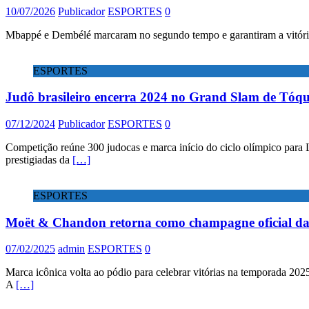
10/07/2026
Publicador
ESPORTES
0
Mbappé e Dembélé marcaram no segundo tempo e garantiram a vitória f
ESPORTES
Judô brasileiro encerra 2024 no Grand Slam de Tóqui
07/12/2024
Publicador
ESPORTES
0
Competição reúne 300 judocas e marca início do ciclo olímpico para
prestigiadas da
[…]
ESPORTES
Moët & Chandon retorna como champagne oficial d
07/02/2025
admin
ESPORTES
0
Marca icônica volta ao pódio para celebrar vitórias na temporada 20
A
[…]