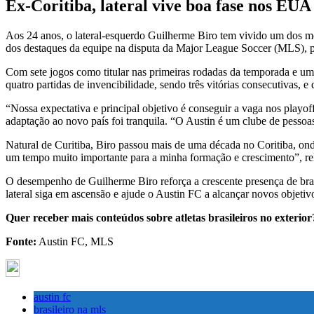
Ex-Coritiba, lateral vive boa fase nos EU
Aos 24 anos, o lateral-esquerdo Guilherme Biro tem vivido um dos mo
dos destaques da equipe na disputa da Major League Soccer (MLS), pri
Com sete jogos como titular nas primeiras rodadas da temporada e um
quatro partidas de invencibilidade, sendo três vitórias consecutivas, 
“Nossa expectativa e principal objetivo é conseguir a vaga nos playo
adaptação ao novo país foi tranquila. “O Austin é um clube de pessoas
Natural de Curitiba, Biro passou mais de uma década no Coritiba, onde
um tempo muito importante para a minha formação e crescimento”, rel
O desempenho de Guilherme Biro reforça a crescente presença de bras
lateral siga em ascensão e ajude o Austin FC a alcançar novos objeti
Quer receber mais conteúdos sobre atletas brasileiros no exteri
Fonte:
Austin FC, MLS
austin fc
brasileiro na mls