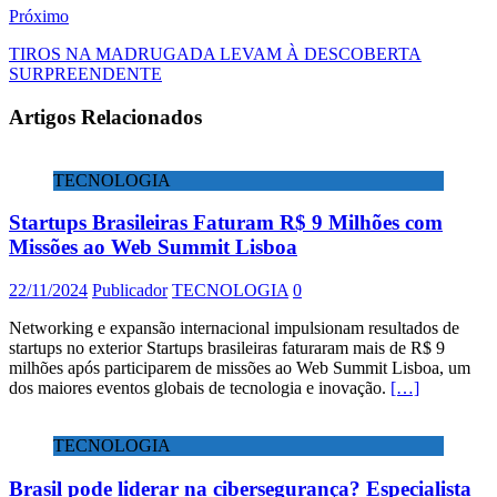
Próximo
TIROS NA MADRUGADA LEVAM À DESCOBERTA
SURPREENDENTE
Artigos Relacionados
TECNOLOGIA
Startups Brasileiras Faturam R$ 9 Milhões com
Missões ao Web Summit Lisboa
22/11/2024
Publicador
TECNOLOGIA
0
Networking e expansão internacional impulsionam resultados de
startups no exterior Startups brasileiras faturaram mais de R$ 9
milhões após participarem de missões ao Web Summit Lisboa, um
dos maiores eventos globais de tecnologia e inovação.
[…]
TECNOLOGIA
Brasil pode liderar na cibersegurança? Especialista