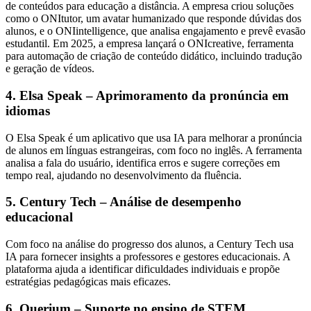
de conteúdos para educação a distância. A empresa criou soluções
como o ONItutor, um avatar humanizado que responde dúvidas dos
alunos, e o ONIintelligence, que analisa engajamento e prevê evasão
estudantil. Em 2025, a empresa lançará o ONIcreative, ferramenta
para automação de criação de conteúdo didático, incluindo tradução
e geração de vídeos.
4. Elsa Speak – Aprimoramento da pronúncia em
idiomas
O Elsa Speak é um aplicativo que usa IA para melhorar a pronúncia
de alunos em línguas estrangeiras, com foco no inglês. A ferramenta
analisa a fala do usuário, identifica erros e sugere correções em
tempo real, ajudando no desenvolvimento da fluência.
5. Century Tech – Análise de desempenho
educacional
Com foco na análise do progresso dos alunos, a Century Tech usa
IA para fornecer insights a professores e gestores educacionais. A
plataforma ajuda a identificar dificuldades individuais e propõe
estratégias pedagógicas mais eficazes.
6. Querium – Suporte no ensino de STEM