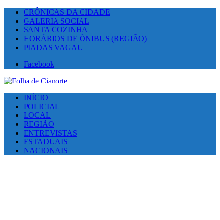
CRÔNICAS DA CIDADE
GALERIA SOCIAL
SANTA COZINHA
HORÁRIOS DE ÔNIBUS (REGIÃO)
PIADAS VAGAU
Facebook
INÍCIO
POLICIAL
LOCAL
REGIÃO
ENTREVISTAS
ESTADUAIS
NACIONAIS