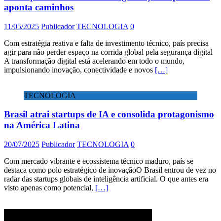
aponta caminhos
11/05/2025
Publicador
TECNOLOGIA
0
Com estratégia reativa e falta de investimento técnico, país precisa
agir para não perder espaço na corrida global pela segurança digital
A transformação digital está acelerando em todo o mundo,
impulsionando inovação, conectividade e novos
[…]
TECNOLOGIA
Brasil atrai startups de IA e consolida protagonismo
na América Latina
20/07/2025
Publicador
TECNOLOGIA
0
Com mercado vibrante e ecossistema técnico maduro, país se
destaca como polo estratégico de inovaçãoO Brasil entrou de vez no
radar das startups globais de inteligência artificial. O que antes era
visto apenas como potencial,
[…]