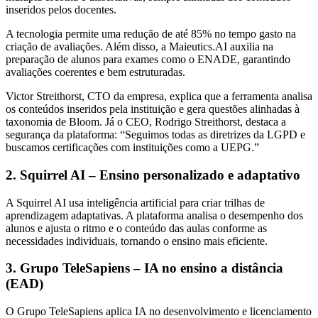
inseridos pelos docentes.
A tecnologia permite uma redução de até 85% no tempo gasto na
criação de avaliações. Além disso, a Maieutics.AI auxilia na
preparação de alunos para exames como o ENADE, garantindo
avaliações coerentes e bem estruturadas.
Victor Streithorst, CTO da empresa, explica que a ferramenta analisa
os conteúdos inseridos pela instituição e gera questões alinhadas à
taxonomia de Bloom. Já o CEO, Rodrigo Streithorst, destaca a
segurança da plataforma: “Seguimos todas as diretrizes da LGPD e
buscamos certificações com instituições como a UEPG.”
2. Squirrel AI – Ensino personalizado e adaptativo
A Squirrel AI usa inteligência artificial para criar trilhas de
aprendizagem adaptativas. A plataforma analisa o desempenho dos
alunos e ajusta o ritmo e o conteúdo das aulas conforme as
necessidades individuais, tornando o ensino mais eficiente.
3. Grupo TeleSapiens – IA no ensino a distância
(EAD)
O Grupo TeleSapiens aplica IA no desenvolvimento e licenciamento