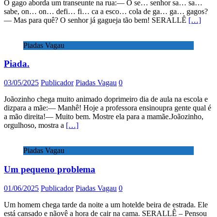
O gago aborda um transeunte na rua:— O se… senhor sa… sa…
sabe, on… on… defi… fi… ca a esco… cola de ga… ga… gagos?
— Mas para quê? O senhor já gagueja tão bem! SERALLÊ
[…]
Piadas Vagau
Piada.
03/05/2025
Publicador
Piadas Vagau
0
Joãozinho chega muito animado doprimeiro dia de aula na escola e
dizpara a mãe:— Manhê! Hoje a professora ensinoupra gente qual é
a mão direita!— Muito bem. Mostre ela para a mamãe.Joãozinho,
orgulhoso, mostra a
[…]
Piadas Vagau
Um pequeno problema
01/06/2025
Publicador
Piadas Vagau
0
Um homem chega tarde da noite a um hotelde beira de estrada. Ele
está cansado e nãovê a hora de cair na cama. SERALLÊ – Pensou