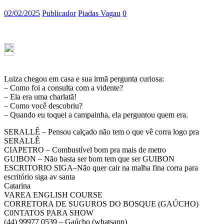
02/02/2025
Publicador
Piadas Vagau
0
Luiza chegou em casa e sua irmã pergunta curiosa:
– Como foi a consulta com a vidente?
– Ela era uma charlatã!
– Como você descobriu?
– Quando eu toquei a campainha, ela perguntou quem era.
SERALLÊ – Pensou calçado não tem o que vê corra logo pra
SERALLÊ
CIAPETRO – Combustível bom pra mais de metro
GUIBON – Não basta ser bom tem que ser GUIBON
ESCRITORIO SIGA–Não quer cair na malha fina corra para
escritório siga av santa
Catarina
VAREA ENGLISH COURSE
CORRETORA DE SUGUROS DO BOSQUE (GAÚCHO)
C0NTATOS PARA SHOW
(44) 99977 0539 – Gaúcho (whatsapp)