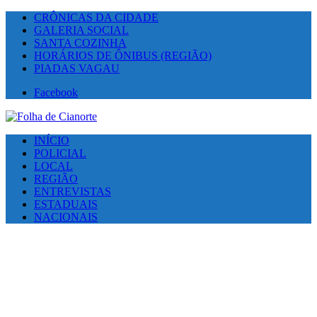
CRÔNICAS DA CIDADE
GALERIA SOCIAL
SANTA COZINHA
HORÁRIOS DE ÔNIBUS (REGIÃO)
PIADAS VAGAU
Facebook
INÍCIO
POLICIAL
LOCAL
REGIÃO
ENTREVISTAS
ESTADUAIS
NACIONAIS