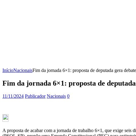
Início
Nacionais
Fim da jornada 6×1: proposta de deputada gera debate 
Fim da jornada 6×1: proposta de deputada 
11/11/2024
Publicador
Nacionais
0
A proposta de acabar com a jornada de trabalho 6×1, que exige seis di
(PSOL-SP), propõe uma Emenda Constitucional (PEC) para extinguir ess