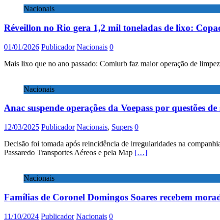
Nacionais
Réveillon no Rio gera 1,2 mil toneladas de lixo: Copa
01/01/2026
Publicador
Nacionais
0
Mais lixo que no ano passado: Comlurb faz maior operação de limpeza 
Nacionais
Anac suspende operações da Voepass por questões de
12/03/2025
Publicador
Nacionais
,
Supers
0
Decisão foi tomada após reincidência de irregularidades na companhia
Passaredo Transportes Aéreos e pela Map
[…]
Nacionais
Famílias de Coronel Domingos Soares recebem moradi
11/10/2024
Publicador
Nacionais
0