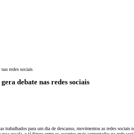
nas redes sociais
gera debate nas redes sociais
as trabalhados para um dia de descanso, movimentou as redes sociais ne
a escala, e já figura entre os assuntos mais comentados na rede socia