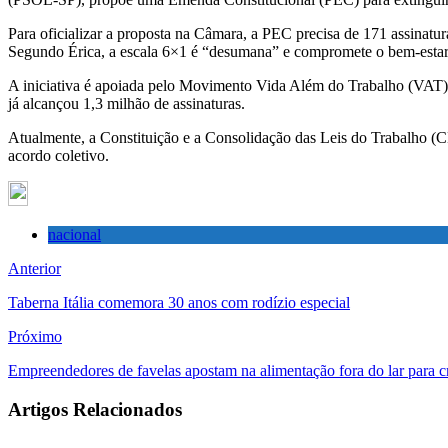
Para oficializar a proposta na Câmara, a PEC precisa de 171 assinatur
Segundo Érica, a escala 6×1 é “desumana” e compromete o bem-estar d
A iniciativa é apoiada pelo Movimento Vida Além do Trabalho (VAT)
já alcançou 1,3 milhão de assinaturas.
Atualmente, a Constituição e a Consolidação das Leis do Trabalho (C
acordo coletivo.
nacional
Anterior
Taberna Itália comemora 30 anos com rodízio especial
Próximo
Empreendedores de favelas apostam na alimentação fora do lar para c
Artigos Relacionados