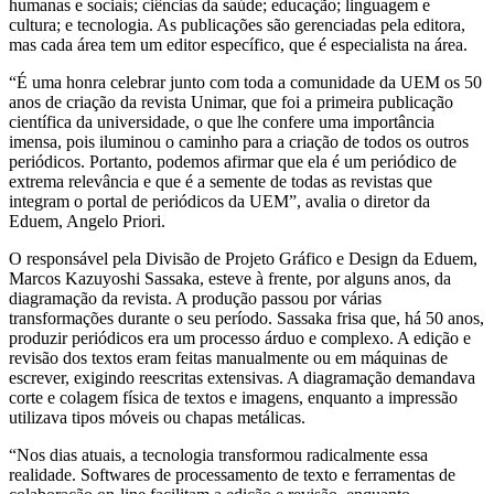
humanas e sociais; ciências da saúde; educação; linguagem e
cultura; e tecnologia. As publicações são gerenciadas pela editora,
mas cada área tem um editor específico, que é especialista na área.
“É uma honra celebrar junto com toda a comunidade da UEM os 50
anos de criação da revista Unimar, que foi a primeira publicação
científica da universidade, o que lhe confere uma importância
imensa, pois iluminou o caminho para a criação de todos os outros
periódicos. Portanto, podemos afirmar que ela é um periódico de
extrema relevância e que é a semente de todas as revistas que
integram o portal de periódicos da UEM”, avalia o diretor da
Eduem, Angelo Priori.
O responsável pela Divisão de Projeto Gráfico e Design da Eduem,
Marcos Kazuyoshi Sassaka, esteve à frente, por alguns anos, da
diagramação da revista. A produção passou por várias
transformações durante o seu período. Sassaka frisa que, há 50 anos,
produzir periódicos era um processo árduo e complexo. A edição e
revisão dos textos eram feitas manualmente ou em máquinas de
escrever, exigindo reescritas extensivas. A diagramação demandava
corte e colagem física de textos e imagens, enquanto a impressão
utilizava tipos móveis ou chapas metálicas.
“Nos dias atuais, a tecnologia transformou radicalmente essa
realidade. Softwares de processamento de texto e ferramentas de