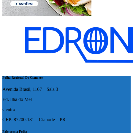
Folha Regional De Cianorte
Avenida Brasil, 1167 – Sala 3
Ed. Ilha do Mel
Centro
CEP: 87200-181 – Cianorte – PR
Fale com a Folha