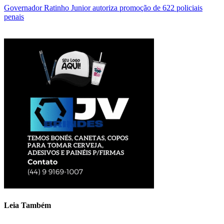
Governador Ratinho Junior autoriza promoção de 622 policiais
penais
Leia Também