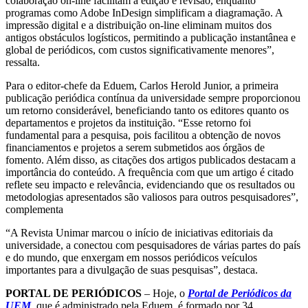
colaboração on-line facilitam a edição e revisão, enquanto
programas como Adobe InDesign simplificam a diagramação. A
impressão digital e a distribuição on-line eliminam muitos dos
antigos obstáculos logísticos, permitindo a publicação instantânea e
global de periódicos, com custos significativamente menores”,
ressalta.
Para o editor-chefe da Eduem, Carlos Herold Junior, a primeira
publicação periódica contínua da universidade sempre proporcionou
um retorno considerável, beneficiando tanto os editores quanto os
departamentos e projetos da instituição. “Esse retorno foi
fundamental para a pesquisa, pois facilitou a obtenção de novos
financiamentos e projetos a serem submetidos aos órgãos de
fomento. Além disso, as citações dos artigos publicados destacam a
importância do conteúdo. A frequência com que um artigo é citado
reflete seu impacto e relevância, evidenciando que os resultados ou
metodologias apresentados são valiosos para outros pesquisadores”,
complementa
“A Revista Unimar marcou o início de iniciativas editoriais da
universidade, a conectou com pesquisadores de várias partes do país
e do mundo, que enxergam em nossos periódicos veículos
importantes para a divulgação de suas pesquisas”, destaca.
PORTAL DE PERIÓDICOS
– Hoje, o
Portal de Periódicos da
UEM
, que é administrado pela Eduem, é formado por 34