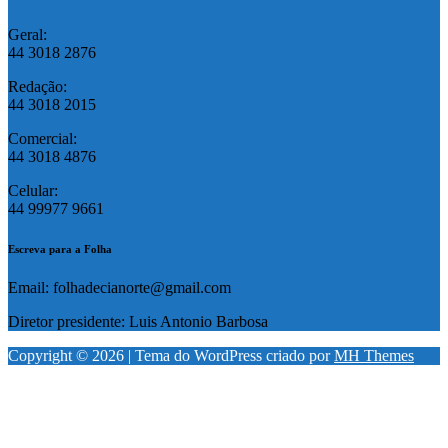
Geral:
44 3018 2876
Redação:
44 3018 2015
Comercial:
44 3018 4876
Celular:
44 99977 9661
Escreva para a Folha
Email: folhadecianorte@gmail.com
Diretor presidente: Luis Antonio Barbosa
Copyright © 2026 | Tema do WordPress criado por
MH Themes