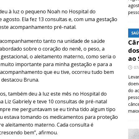
agost
 deu à luz o pequeno Noah no Hospital do
pess
e agosto. Ela fez 13 consultas e, com uma gestação
 deste acompanhamento pré-natal.
SAÚ
fiz acompanhamento tanto na unidade de saúde
Cân
 abordado sobre o coração do nenê, o peso, a
dos
e gestacional, o aleitamento materno, como seria o
ao 
oi muito importante para minha gestação e para a
07
 acompanhamento que eu tive, ocorreu tudo bem
Levan
, destacou Bruna.
doenç
do ac
nos, também deu à luz este mês no Hospital do
pesso
 Liz Gabriely e teve 10 consultas de pré-natal
cânc
empre me perguntavam se eu tinha tido algum tipo
maio
 eu estava tomando os medicamentos para proteção
re aleitamento materno. Cada consulta é
crescendo bem”, afirmou.