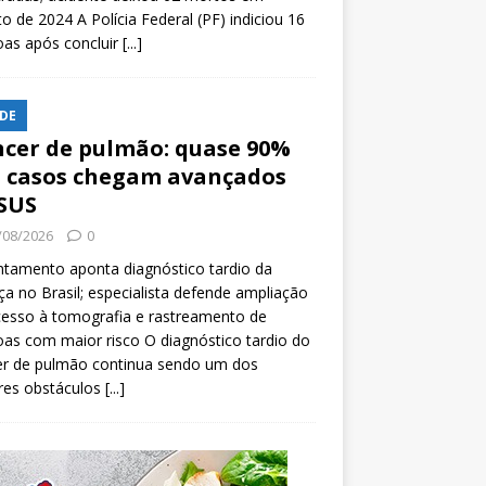
o de 2024 A Polícia Federal (PF) indiciou 16
oas após concluir
[...]
DE
cer de pulmão: quase 90%
 casos chegam avançados
SUS
/08/2026
0
tamento aponta diagnóstico tardio da
a no Brasil; especialista defende ampliação
esso à tomografia e rastreamento de
as com maior risco O diagnóstico tardio do
er de pulmão continua sendo um dos
res obstáculos
[...]