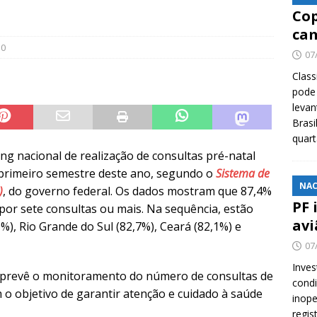
Cop
cam
0
07
Class
pode 
levan
Brasi
quar
ng nacional de realização de consultas pré-natal
 primeiro semestre deste ano, segundo o
Sistema de
NAC
)
, do governo federal. Os dados mostram que 87,4%
PF 
or sete consultas ou mais. Na sequência, estão
avi
%), Rio Grande do Sul (82,7%), Ceará (82,1%) e
07
Inves
 prevê o monitoramento do número de consultas de
cond
o objetivo de garantir atenção e cuidado à saúde
inope
regis