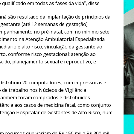
alificado em todas as fases da vida”, disse.
ná são resultado da implantação de princípios da
 gestante (até 12 semanas de gestação);
acompanhamento no pré-natal, com no mínimo sete
dimento na Atenção Ambulatorial Especializada
ediário e alto risco; vinculação da gestante ao
rto, conforme risco gestacional; atenção ao
ido; planejamento sexual e reprodutivo, e
 distribuiu 20 computadores, com impressoras e
 de trabalho nos Núcleos de Vigilância
 Também foram comprados e distribuídos
ência aos casos de medicina fetal, como conjunto
Atenção Hospitalar de Gestantes de Alto Risco, num
m recursos que variam de R$ 150 mil a R$ 300 mil