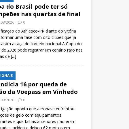
a do Brasil pode ter só
peões nas quartas de final
/08/2026
0
ificação do Athletico-PR diante do Vitória
formar uma fase com oito clubes que já
taram a taça do torneio nacional A Copa do
l de 2026 pode registrar um cenário raro nas
tas de
[...]
IONAIS
indicia 16 por queda de
ão da Voepass em Vinhedo
/08/2026
0
tigação aponta que aeronave enfrentou
ições de gelo com equipamentos
rantes e que falhas anteriores não eram
tradas; acidente deixou 62 mortos em