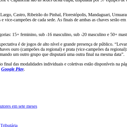
 Largo, Castro, Ribeirão do Pinhal, Florestópolis, Mandaguari, Umuar
 e vice-campeões de cada sede. As finais de ambas as chaves serão em 
rias: 15+ feminino, sub -16 masculino, sub -20 masculino e 50+ mast
ctativa é de jogos de alto nível e grande presença de público. “Leva
aves ouro (campeões da regional) e prata (vice-campeões da regional): 
rmando um outro grupo que disputará uma outra final na mesma data”.
ão final das modalidades individuais e coletivas estão disponíveis na p
o
Google Play
.
utores em sete meses
Tributária