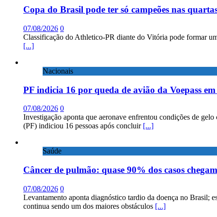
Copa do Brasil pode ter só campeões nas quartas
07/08/2026
0
Classificação do Athletico-PR diante do Vitória pode formar um
[...]
Nacionais
PF indicia 16 por queda de avião da Voepass e
07/08/2026
0
Investigação aponta que aeronave enfrentou condições de gelo 
(PF) indiciou 16 pessoas após concluir
[...]
Saúde
Câncer de pulmão: quase 90% dos casos chega
07/08/2026
0
Levantamento aponta diagnóstico tardio da doença no Brasil; e
continua sendo um dos maiores obstáculos
[...]