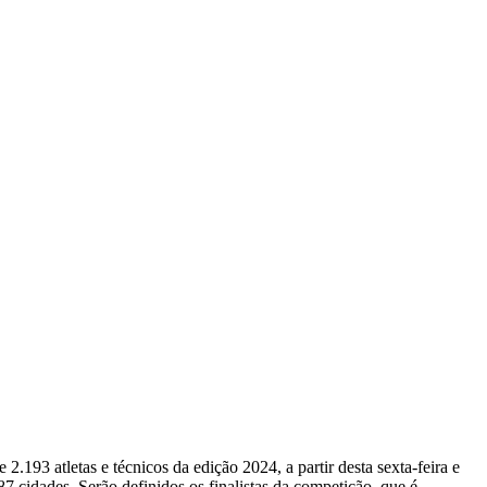
193 atletas e técnicos da edição 2024, a partir desta sexta-feira e
 cidades. Serão definidos os finalistas da competição, que é