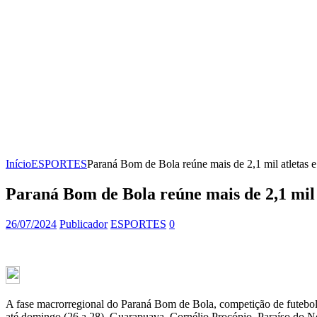
Início
ESPORTES
Paraná Bom de Bola reúne mais de 2,1 mil atletas e
Paraná Bom de Bola reúne mais de 2,1 mil a
26/07/2024
Publicador
ESPORTES
0
A fase macrorregional do Paraná Bom de Bola, competição de futebol de
até domingo (26 a 28). Guarapuava, Cornélio Procópio, Paraíso do Nor