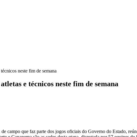
 técnicos neste fim de semana
tletas e técnicos neste fim de semana
 campo que faz parte dos jogos oficiais do Governo do Estado, reúne 2.
te e Capanema são as sedes desta etapa, disputada por 57 equipes de 87