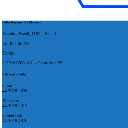
Folha Regional De Cianorte
Avenida Brasil, 1167 – Sala 3
Ed. Ilha do Mel
Centro
CEP: 87200-181 – Cianorte – PR
Fale com a Folha
Geral:
44 3018 2876
Redação:
44 3018 2015
Comercial:
44 3018 4876