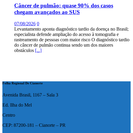
Câncer de pulmão: quase 90% dos casos
chegam avançados ao SUS
07/08/2026
0
Levantamento aponta diagnóstico tardio da doença no Brasil;
especialista defende ampliação do acesso à tomografia e
rastreamento de pessoas com maior risco O diagnóstico tardio
do câncer de pulmão continua sendo um dos maiores
obstáculos
[...]
Folha Regional De Cianorte
Avenida Brasil, 1167 – Sala 3
Ed. Ilha do Mel
Centro
CEP: 87200-181 – Cianorte – PR