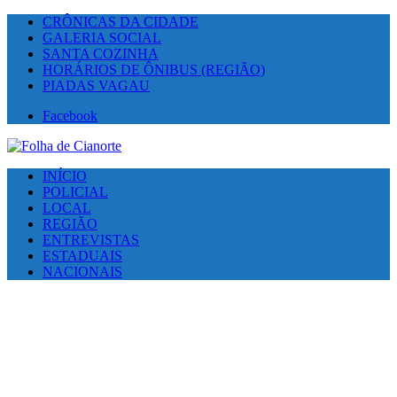
CRÔNICAS DA CIDADE
GALERIA SOCIAL
SANTA COZINHA
HORÁRIOS DE ÔNIBUS (REGIÃO)
PIADAS VAGAU
Facebook
INÍCIO
POLICIAL
LOCAL
REGIÃO
ENTREVISTAS
ESTADUAIS
NACIONAIS