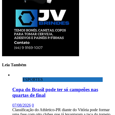
Leia Também
ESPORTES
Copa do Brasil pode ter só campeões nas
quartas de final
07/08/2026
0
Classificação do Athletico-PR diante do Vitória pode formar
uma fase com oito clubes que já levantaram a taça do torneio