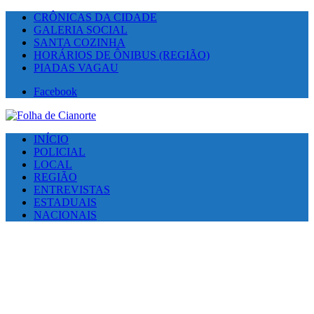
CRÔNICAS DA CIDADE
GALERIA SOCIAL
SANTA COZINHA
HORÁRIOS DE ÔNIBUS (REGIÃO)
PIADAS VAGAU
Facebook
INÍCIO
POLICIAL
LOCAL
REGIÃO
ENTREVISTAS
ESTADUAIS
NACIONAIS